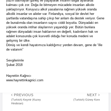
yazın batmayan güneş ile yaşayarak insanın doğal ayarlarda
kalması çok zor. Doğa ile bitmeyen mücadele insanları alkole
yaklaştırıyor. Koruyucu alkol yasalarına rağmen yüksek oranda
alkolik insanlar ve aileler var. Finlandiya, sosyal bir devlet her
şartlarda vatandaşına sahip çıkıp her anlam da destek veriyor. Gene
de bunalımda olan insanların sayısı ciddi boyutta. Dünyadaki en
yüksek oranda intihar olaylarının yaşandığı yer. Bütün bunlara
rağmen dünyadaki insan haklarının en değerli, kadınların hak ve
adalet konusunda çok kuvvetli olduğu her konuda medeni ve
gelişmiş bir ülke.
Dönüş ve kendi hayatımıza kaldığımız yerden devam, gene de “ille
de vatanım”
Sevgilerimle
Şubat 2018
Hayrettin Kağnıcı
www.hayrettinkagnici.com
PREVIOUS
NEXT
(Turkish) Keşmir (Kuzey
(Turkish) Güney Kore
Hindistan)