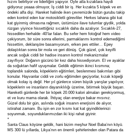
hızını belirliyor ve liderliğini yapıyor. Öyle atla kızaklara haydi
gidiyoruz yeaaa olmuyor, İş ciddi bir iş. Her kızakta 5 köpek ve en
öndeki alfa dişi. Hareket halinde iken çevremizde bütün gurubu takip
eden kontrol eden kar motosikletli görevliler. Herkes lahana gibi kat
kat giyinmiş olmasına rağmen, üstümüze ilave tulumlar giydik, yolda
rüzgarı yiyince hissettiğiniz sıcaklık daha da azalıyor. Sıcaklık-27,
hissedilen herhalde -40’lar falan. Bu sefer hem fotoğraf hem video
çekiyorum, bir süre sonra ellerimi, parmaklarımı kontrol edemediğimi
hissettim, deklanşöre basamıyorum, erken pes ettiler… Epey
dolaştıktan sonra bir mola ve geri dönüş. Çok güzel, çok keyifli
ancak soğuk ciddi bir hadise insanın kontrol mekanizmalar
zayıflıyor. Doğanın gücünü bir kez daha hissediyorum. El ve ayaklar
da soğuktan hafif uyuşmalar. Geldik eğitimin ikinci kısmına;
toplandık salonda, köpeklerin eğitimleri, beslenmesi bakımları gibi
konular. Hayvanlar ciddi ve zorlu eğitimden geçiyorlar, kızak köpeği
olmak kolay iş değil. Her yıl günlerce süren büyük yarışlar yapılıyor,
köpeklerin ve insanların dayanıklılığı üzerine, bitirmek büyük başarı.
Hareketli günlerde her bir köpek 20.000 kalori almaları gerekiyormuş,
et ve kuru mama olarak. İhtiyaç olan enerjiye bakar mısınız.
Güzel dolu bir gün, aslında soğuk insanın enerjisini de alıyor,
istirahat zamanı. Bu işin en zor kısmı kat kat giyindiklerinizi
soyunmak, soyunduklarımızdan iki kişi rahat giyinir.
*
Santa Claus köyüne geldik, hani bizim meşhur Noel Baba’nın köyü.
MS 300 lü yıllarda, Likya’nın en önemli şehirlerinden olan Patara da