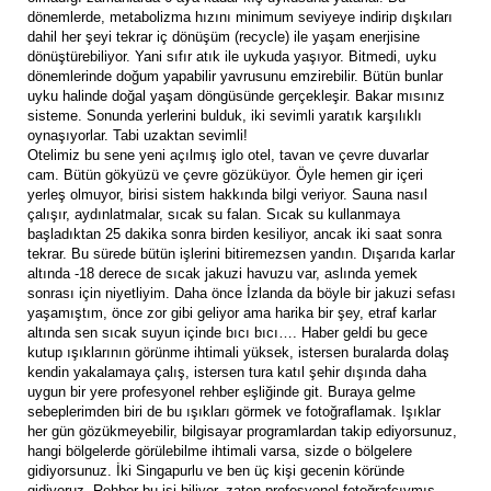
dönemlerde, metabolizma hızını minimum seviyeye indirip dışkıları
dahil her şeyi tekrar iç dönüşüm (recycle) ile yaşam enerjisine
dönüştürebiliyor. Yani sıfır atık ile uykuda yaşıyor. Bitmedi, uyku
dönemlerinde doğum yapabilir yavrusunu emzirebilir. Bütün bunlar
uyku halinde doğal yaşam döngüsünde gerçekleşir. Bakar mısınız
sisteme. Sonunda yerlerini bulduk, iki sevimli yaratık karşılıklı
oynaşıyorlar. Tabi uzaktan sevimli!
Otelimiz bu sene yeni açılmış iglo otel, tavan ve çevre duvarlar
cam. Bütün gökyüzü ve çevre gözüküyor. Öyle hemen gir içeri
yerleş olmuyor, birisi sistem hakkında bilgi veriyor. Sauna nasıl
çalışır, aydınlatmalar, sıcak su falan. Sıcak su kullanmaya
başladıktan 25 dakika sonra birden kesiliyor, ancak iki saat sonra
tekrar. Bu sürede bütün işlerini bitiremezsen yandın. Dışarıda karlar
altında -18 derece de sıcak jakuzi havuzu var, aslında yemek
sonrası için niyetliyim. Daha önce İzlanda da böyle bir jakuzi sefası
yaşamıştım, önce zor gibi geliyor ama harika bir şey, etraf karlar
altında sen sıcak suyun içinde bıcı bıcı…. Haber geldi bu gece
kutup ışıklarının görünme ihtimali yüksek, istersen buralarda dolaş
kendin yakalamaya çalış, istersen tura katıl şehir dışında daha
uygun bir yere profesyonel rehber eşliğinde git. Buraya gelme
sebeplerimden biri de bu ışıkları görmek ve fotoğraflamak. Işıklar
her gün gözükmeyebilir, bilgisayar programlardan takip ediyorsunuz,
hangi bölgelerde görülebilme ihtimali varsa, sizde o bölgelere
gidiyorsunuz. İki Singapurlu ve ben üç kişi gecenin köründe
gidiyoruz. Rehber bu işi biliyor, zaten profesyonel fotoğrafçıymış.