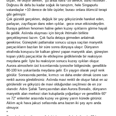
dışarı, ne oluyor derken, “şu anda hava -35 derece, bunu hissedin”.
Doğrusu ilk defa bu kadar soğuk ile tanıştım, hele Singapurlu
vatandaşlar +10 derece de bile üşürler, burası onlara ölümcül terapi
gibi gelmiştir.
Çok güzeldi gerçekten, değişik bir şey gökyüzünde hareket eden,
parlayan, zayıflayan dans eden ışıklar.. gece onun etkisindeydim.
Buraya gelirken fenomen haline gelen kuzey ışıklarını görme hayali
ile geldik. Aslında oluşması için birçok ihtimalin birlikte
gerçekleşmesi lazım. Çok fazla detaya girmeden anlatmak
gerekirse; Güneşteki patlamalar sonucu uzaya saçılan manyetik
parçacıkların bazıları bir süre sonra dünyaya ulaşır. Dünyanın
etrafında koruyucu bir kalkan görevi yapan manyetik alan, güneşten
kopan yüklü parçacıklar ile etkileşime girdiklerinde bir reaksiyon
meydana gelir. İşte bu reaksiyon sonucu kuzey ışıkları oluşur.
Aurora atmosferin üst kısımlarında iyonosfer bölgesinde, genellikle
80-100 km yukarılarda meydana gelir. En yaygın olarak yeşil renk
görülür. Sonrasında pembe, kırmızı ve daha ender olmak üzere sarı
renkli aurora görebilirsiniz. Aslında mavi renkli de oluşur fakat en az
görülenidir ve gökyüzü de mavi olduğundan seçilmesi de en zor
olanıdır. Adını Şafak Tanrıçasından alan Aurora Borealis, dünyanın
manyetik alan merkezi olan kutuplarda yoğunlaşır ve genellikle 60°
ve 72° enlemler arasında kuzey ve güney yarım kürede görünür.
Aklım açık hava jakuzi sefasında ama bazen iki şey aynı anda
olmuyor.
*