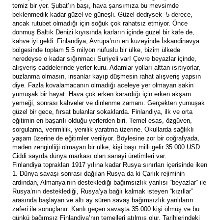
temiz bir yer. Şubat’ın başı, hava şansımıza bu mevsimde
beklenmedik kadar güzel ve güneşli. Güzel dediysek -5 derece,
ancak rutubet olmadığı için soğuk çok rahatsız etmiyor. Önce
donmuş Baltık Denizi kıyısında karların içinde güzel bir kafe de,
kahve iyi geldi. Finlandiya, Avrupa’nın en kuzeyinde İskandinavya
bölgesinde toplam 5.5 milyon nüfuslu bir ülke, bizim ülkede
neredeyse o kadar sığınmacı Suriyeli var! Çevre beyazlar içinde,
alışveriş caddelerinde yerler kuru. Adamlar yolları alttan ısıtıyorlar,
buzlanma olmasın, insanlar kayıp düşmesin rahat alışveriş yapsın
diye. Fazla kovalamacanın olmadığı aceleye yer olmayan sakin
yumuşak bir hayat. Hava çok erken karardığı için erken akşam
yemeği, sonrası kahveler ve dinlenme zamanı. Gerçekten yumuşak
güzel bir gece, fırsat bulanlar sokaklarda. Finlandiya, ilk ve orta
eğitimin en başarılı olduğu yerlerden biri. Temel esas, özgüven,
sorgulama, verimlilik, yenilik yaratma üzerine. Okullarda sağlıklı
yaşam üzerine de eğitimler veriliyor. Böylesine zor bir coğrafyada,
maden zenginliği olmayan bir ülke, kişi başı milli gelir 35.000 USD.
Ciddi sayıda dünya markası olan sanayi üretimleri var.
Finlandiya toprakları 1917 yılına kadar Rusya sınırları içerisinde iken
1. Dünya savaşı sonrası dağılan Rusya da ki Çarlık rejiminin
ardından, Almanya’nın desteklediği bağımsızlık yanlısı “beyazlar” ile
Rusya’nın desteklediği, Rusya’ya bağlı kalmak isteyen “kızıllar”
arasında başlayan ve altı ay süren savaş bağımsızlık yanlıların
zaferi ile sonuçlanır. Kanlı geçen savaşta 35.000 kişi ölmüş ve bu
günkü bağımsız Finlandiya’nın temelleri atılmış olur. Tarihlerindeki