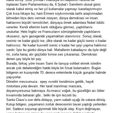
toplanan Sami Parlamentosu da, 6 Şubat’ı Samilerin ulusal günü
olarak kabul etmiş ve her yıl kutlamalar yapmayı kararlaştırmıştır.
Çok kısa hikaye bu; hani Ermeni soykırımında tarihi araştırmadan
bilmeden bize ders vermek isteyen, dünya demokrasi ve insan
haklarının büyük! temsilcileri, dünyaya örnek adamlara Nobel ödülü
verenler. Kendi ellerinin kanlı olduğunu görmez, yaptıklarını
unuturlar. Hele İngiliz ve Fransızların sömürgelerinde yaptıklarını
okusanız, aynı gezegende yaşamaktan utanırsınız. Sonuç olarak,
sesiniz ne kadar güçlü ise, ülke olarak ne kadar güçlü iseniz o kadar
haklısınız. Ne kadar kuvvetli iseniz o kadar her şeyi yapma hakkınız
vardır. İşte bu günkü dünya hali. Mahallenin kabadayısı da öyle değil
mi, zorla haraç alır güçlüdür kimse ses çıkaramaz. Demokrasi
denen şey böyle bir şey.
Burada, birkaç yöre insanı Sami ile tanışıp sohbet etmek istedim
ancak çok debelendiğim halde böyle bir fırsat bulamadım. Bugün
bölgenin en kuzeyinde 70. derece enlemlerde küçük guruplar halinde
yaşıyorlar.
Dönelim mevzumuza.. epey ısındık kendimize geldik, haydi
motorlara yola devam. Her taraf inanılmaz manzara,
doyamıyorsunuz bakmaya. Acımasız soğuk, bu güzelliğin acı biber
kıvamında baharatı gibi.. belki de işin lezzeti bu.
Santa Claus’u son defa dolaşıp, yarın sabah uçağı ile vatana dönüş.
Kutup bölgesi, yaşamanın zorluk derecesinin tavan yaptığı yerlerden
biri. Sadece soyunup giyinmek bile büyük olay. Kışın doğmayan,