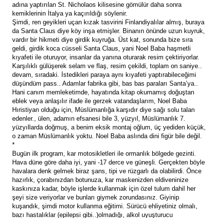
adına yaptırılan St. Nicholaos kilisesine gömülür daha sonra
kemiklerinin İtalya ya kaçırıldığı söylenir.
Şimdi, ren geyikleri uçan kızak tasvirini Finlandiyalılar almış, buraya
da Santa Claus diye köy inşa etmişler. Binanın önünde uzun kuyruk,
vardır bir hikmeti diye girdik kuyruğa. Üst kat, sonunda bize sıra
geldi, girdik koca cüsseli Santa Claus, yani Noel Baba haşmetli
kıyafeti ile oturuyor, insanlar da yanına oturarak resim çektiriyorlar.
Karşılıklı gülüşerek selam ve flaş, resim çekildi, toplam on saniye..
devam, sıradaki. İstedikleri paraya aynı kıyafeti yaptırabileceğimi
düşündüm pass.. Adamlar fabrika gibi, bas bas paraları Santa’ya..
Hani canım memleketimde, hayatında kitap okumamış doğuştan
eblek veya anlaşılır ifade ile gerzek vatandaşlarım, Noel Baba
Hıristiyan olduğu için, Müslümanlığa karşıdır diye sağı solu talan
edenler., ülen, adamın efsanesi bile 3, yüzyıl, Müslümanlık 7.
yüzyıllarda doğmuş, a benim eksik montaj oğlum, üç yediden küçük,
o zaman Müslümanlık yoktu. Noel Baba aslında dini figür bile değil.
*
Bugün ilk program, kar motosikletleri ile ormanlık bölgede gezinti.
Hava düne göre daha iyi, yani -17 derce ve güneşli. Gerçekten böyle
havalara denk gelmek biraz şans, tipi ve rüzgarlı da olabilirdi. Önce
hazırlık, çorabınızdan botunuza, kar maskenizden eldiveninize
kaskınıza kadar, böyle işlerde kullanmak için özel tulum dahil her
şeyi size veriyorlar ve bunları giymek zorundasınız. Giyinip
kuşandık, şimdi motor kullanma eğitimi. Sürücü ehliyetiniz olmalı,
bazı hastalıklar (epilepsi gibi..)olmadığı, alkol uyuşturucu