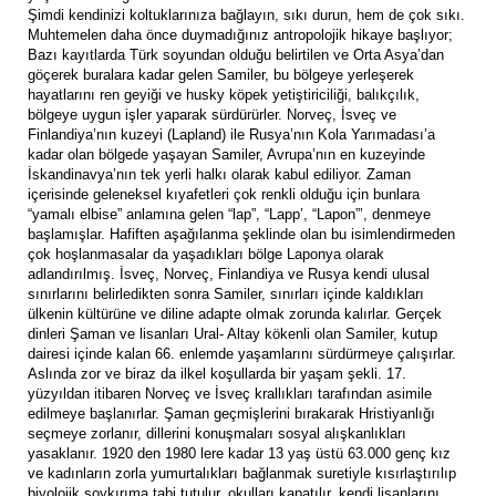
Şimdi kendinizi koltuklarınıza bağlayın, sıkı durun, hem de çok sıkı.
Muhtemelen daha önce duymadığınız antropolojik hikaye başlıyor;
Bazı kayıtlarda Türk soyundan olduğu belirtilen ve Orta Asya’dan
göçerek buralara kadar gelen Samiler, bu bölgeye yerleşerek
hayatlarını ren geyiği ve husky köpek yetiştiriciliği, balıkçılık,
bölgeye uygun işler yaparak sürdürürler. Norveç, İsveç ve
Finlandiya’nın kuzeyi (Lapland) ile Rusya’nın Kola Yarımadası’a
kadar olan bölgede yaşayan Samiler, Avrupa’nın en kuzeyinde
İskandinavya’nın tek yerli halkı olarak kabul ediliyor. Zaman
içerisinde geleneksel kıyafetleri çok renkli olduğu için bunlara
“yamalı elbise” anlamına gelen “lap”, “Lapp’, “Lapon”’, denmeye
başlamışlar. Hafiften aşağılanma şeklinde olan bu isimlendirmeden
çok hoşlanmasalar da yaşadıkları bölge Laponya olarak
adlandırılmış. İsveç, Norveç, Finlandiya ve Rusya kendi ulusal
sınırlarını belirledikten sonra Samiler, sınırları içinde kaldıkları
ülkenin kültürüne ve diline adapte olmak zorunda kalırlar. Gerçek
dinleri Şaman ve lisanları Ural- Altay kökenli olan Samiler, kutup
dairesi içinde kalan 66. enlemde yaşamlarını sürdürmeye çalışırlar.
Aslında zor ve biraz da ilkel koşullarda bir yaşam şekli. 17.
yüzyıldan itibaren Norveç ve İsveç krallıkları tarafından asimile
edilmeye başlanırlar. Şaman geçmişlerini bırakarak Hristiyanlığı
seçmeye zorlanır, dillerini konuşmaları sosyal alışkanlıkları
yasaklanır. 1920 den 1980 lere kadar 13 yaş üstü 63.000 genç kız
ve kadınların zorla yumurtalıkları bağlanmak suretiyle kısırlaştırılıp
biyolojik soykırıma tabi tutulur, okulları kapatılır, kendi lisanlarını