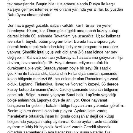
tek savaşlarıdır. Bugün bile uluslararası alanda Rusya ile karşı
karşıya gelmek istemezler ve onların yanında yer alırlar, bu yüzden
Nato üyesi olmamışlardır.
*
Dün hava gayet güzeldi, sabah kalktık, kar fırtınası ve yerler
neredeyse 10 cm, kar. Önce güzel geldi ama sabah kuzey kutup
dairesi içinde 66. enlemde Rovaniemi’ye uçacağız. Uçak kalkmaz
ise sıkıntı büyük, bütün program biter. Burada hava raporu çok
önemli herkes çok yakından takip ediyor ve programını ona göre
yapıyor. Şimdilik iptal uçuş yok gibi ama 2-3 saat içinde her şey
değişebilir. Kahvaltı sonrası yollardayız, havaalanına gidiyoruz. Tipi
devam, hava sıcaklığı -15. Hayat devam ediyor en ufak bir
duraksama bile yok. Burada yaşam böyle bir şey. Bir saatlik
gecikme ile havalandık, Lapland’ın Finlandiya sınırları içerisinde
kalan bölgenin merkezi 66.ıncı enlemde olan Rovaniemi ye vasıl
olduk. Lapland, Finlandiya, İsveç ve Norveç’in kuzeyi, 66 derece
kuzey kutup dairesinin (Arctic Circle) içerisinde bulunan bölgenin
genel adı. Bölge, burada yaşayan Sami halkı Lap’lerin yaşadığı
bölge anlamında Laponya diye de anılıyor. Önce hayvanat
bahçesine bir gidelim, bakalım bölge hayvanlarını yakından görelim.
Benim için en önemli olan kutup ayısı. Ayılara ilgim vardır,
memlekette ortalarda insan kılığında dolaşanlar değil de kutup
bölgesinde yaşayan kutup ayılarına. Kutup ayıları, aslında bütün
ayıların müthiş bir biyolojik özellikleri vardır. Gerekli yiyecek
olmadığı zamanlarda 6 aya kadar kış uykusuna yatarlar. Bu