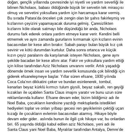
doğan, gençlik yıllarında çevresinde iyi niyetli ve yardım severliği ile
bilinen Nicholaos, babası öldüğünde büyük bir servetin tek mirasçısı
olmuş ve servetini yoksullara yardım için harcamaya karar vermiş.
Bu sırada Patara’da önceleri çok zengin olan bir şahıs fakirleşmiş ve
kızlarının çeyizini yapamayacak duruma gelmiş. Çaresizlikten
kızlarını köle olarak satmayı bile düşündüğü bir anda, Nicholaos
durumu fark ederek onlara yardım etmeye karar verir. Kendini belli
etmemek ve aynı zamanda gururlarını kırmamak için kızların evinin
bacasından bir kese altın bırakır. Sabah parayı bulan büyük kız çok
sevinir ve kötü durumdan kurtulur. Daha sonra ortanca ve küçük
kızın çeyiz paralarını da karşılamak isteyen Nicholaos, gene aynı
şekilde bacadan bir kese altını atar. Fakir ve yoksullara yardım ettiği
için kilise tarafından Aziz Nicholaos unvanını verilir. Artık yaşadığı
dönemde örnek insan ve yardım severlik konusunda çok bilindiği için
giderek efsaneleşmeye başlar. Yıllar süren efsane, 1930 yılında
Coca Cola’nın dikkatini çeker ve bundan esinlenerek, tombul,
kenarları beyaz kürklü kırmızı tulum giysili, beyaz sakallı, ren geyiği
kızakları ile uçabilen Santa Claus imajını yaratır ve bunu uzun süre
reklamlarında kullanır. Efsane devam eder, bizim bildiğimiz adı ile
Noel Baba, çocukların kendisine yazdığı mektuplarda istedikleri
hediyeleri toplar ve onları yılbaşı gecesi ren geyiklerinin çektiği uçan
kızağı ile çocukların evlerinin bacasından atarmış. Hikaye böyle
devam eder gider.. aslında bunun ile ilgili çok hikaye var, bu onlardan
biri. 65 yaşında öldüğü kabul edilen aziz Nicholaos, yeni adı ile
Santa Claus yani Noel Baba, Myralılar tarafından Antalya, Demre’de