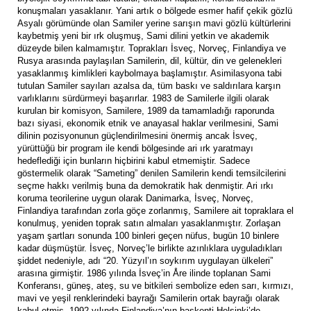
konuşmaları yasaklanır. Yani artık o bölgede esmer hafif çekik gözlü
Asyalı görümünde olan Samiler yerine sarışın mavi gözlü kültürlerini
kaybetmiş yeni bir ırk oluşmuş, Sami dilini yetkin ve akademik
düzeyde bilen kalmamıştır. Toprakları İsveç, Norveç, Finlandiya ve
Rusya arasında paylaşılan Samilerin, dil, kültür, din ve gelenekleri
yasaklanmış kimlikleri kaybolmaya başlamıştır. Asimilasyona tabi
tutulan Samiler sayıları azalsa da, tüm baskı ve saldırılara karşın
varlıklarını sürdürmeyi başarırlar. 1983 de Samilerle ilgili olarak
kurulan bir komisyon, Samilere, 1989 da tamamladığı raporunda
bazı siyasi, ekonomik etnik ve anayasal haklar verilmesini, Sami
dilinin pozisyonunun güçlendirilmesini önermiş ancak İsveç,
yürüttüğü bir program ile kendi bölgesinde ari ırk yaratmayı
hedeflediği için bunların hiçbirini kabul etmemiştir. Sadece
göstermelik olarak “Sameting” denilen Samilerin kendi temsilcilerini
seçme hakkı verilmiş buna da demokratik hak denmiştir. Ari ırkı
koruma teorilerine uygun olarak Danimarka, İsveç, Norveç,
Finlandiya tarafından zorla göçe zorlanmış, Samilere ait topraklara el
konulmuş, yeniden toprak satın almaları yasaklanmıştır. Zorlaşan
yaşam şartları sonunda 100 binleri geçen nüfus, bugün 10 binlere
kadar düşmüştür. İsveç, Norveç’le birlikte azınlıklara uyguladıkları
şiddet nedeniyle, adı “20. Yüzyıl’ın soykırım uygulayan ülkeleri”
arasına girmiştir. 1986 yılında İsveç’in Åre ilinde toplanan Sami
Konferansı, güneş, ateş, su ve bitkileri sembolize eden sarı, kırmızı,
mavi ve yeşil renklerindeki bayrağı Samilerin ortak bayrağı olarak
kabul etmiş. 1992 yılında Finlandiya’nın başkenti Helsinki’de