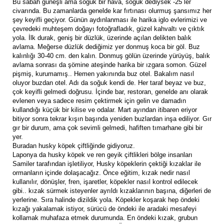
Bu sabah güneşli ama soğuk bir hava, soğuk dediysek -25 ler
civarında. Bu zamanlarda genelde kar fırtınası olurmuş şansımız her
şey keyifli geçiyor. Günün aydınlanması ile harika iglo evlerimizi ve
çevredeki muhteşem doğayı fotoğrafladık, güzel kahvaltı ve çıktık
yola. İlk durak, geniş bir düzlük, üzerinde açılan delikten balık
avlama. Meğerse düzlük dediğimiz yer donmuş koca bir göl. Buz
kalınlığı 30-40 cm. den kalın. Donmuş gölün üzerinde yürüyüş, balık
avlama sonrası da şömine ateşinde harika bir ızgara somon. Güzel
pişmiş, kurumamış.. Hemen yakınında buz otel. Bakalım nasıl
oluyor buzdan otel. Adı da soğuk kendi de. Her taraf beyaz ve buz,
çok keyifli gelmedi doğrusu. İçinde bar, restoran, genelde anı olarak
evlenen veya sadece resim çektirmek için gelin ve damadın
kullandığı küçük bir kilise ve odalar. Mart ayından itibaren eriyor
bitiyor sonra tekrar kışın başında yeniden buzlardan inşa ediliyor. Gır
gır bir durum, ama çok sevimli gelmedi, hafiften tımarhane gibi bir
yer.
Buradan husky köpek çiftliğinde gidiyoruz.
Laponya da husky köpek ve ren geyik çiftlikleri bölge insanları
Samiler tarafından işletiliyor, Husky köpeklerin çektiği kızaklar ile
ormanların içinde dolaşacağız. Önce eğitim, kızak nedir nasıl
kullanılır, dönüşler, fren, işaretler, köpekler nasıl kontrol edilecek
gibi.. kızak sürmek isteyenler ayrıldı kızaklarının başına, diğerleri de
yerlerine. Sıra halinde dizildik yola. Köpekler koşarak hep öndeki
kızağı yakalamak istiyor, sürücü de öndeki ile aradaki mesafeyi
kollamak muhafaza etmek durumunda. En öndeki kızak, grubun