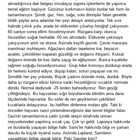
almadığınıza dair belgeyi imzalayıp sigorta işlemlerini de yapınca
temel eğitim başlıyor. Gözünüz korkmasın bütün bunlar tek form ile
tamamlanıyor. Şimdi, gaz, fren, sağa, sola dönüşler falan genelde
bildik şeyler ama adamlar her şeyi detaylı anlatıyorlar. Tek sıra
halinde çıktık yola, arada bir eldivenleri çıkartıp fotoğraf çekiyorum
60 saniye sonra ellimi hissetmiyorum. Rüzgara karşı olunca,
hissedilen soğuk herhalde -50 nin altındadır. Eldivenle çekmeye
çalışıyorum artık ne olursa. Aslında keyifli gezinti. Çevre manzara
inanılmaz muhteşem, Ağaçların dalları tepeleme kar, beyazın
asaleti, çirkinlikleri kapatan güzelliği ve doğanın ihtişamı. Kutsal
doğanın önünde bir kez daha saygı ile eğiliyorum. Bunca kıyafette
rağmen soğuğu hissediyorsunuz. Grup lideri konvoyu durdurup arada
bir herkesi kontrol ediyor, düşüp kalan, sorun yaşayan var mı.
Şimdilik her şey yolunda. Büyük çadırın önünde mola, durduk. Böyle
daha iyi rüzgarın etkisi bitince sanki hissettiğimiz sıcaklık normale
döndü. Normal dediysek -25 lerden bahsediyoruz. Ren geyiği
çiftliğindeyiz. Bu hayvanları sığır boyutlarında bilirdim ama dana
ölçülerinde hayvanlar. Bu sefer de ren geyiklerinin çektikleri
kızaklarla dolaşıyoruz, bu hafiften dinlenme molası gibi. Tabi ki
önceden hayvanı nasıl yönlendireceğinize dair temel bilgiler falan.
Gezinti tamamlanınca çadır içinde ateşin etrafında orman
meyvelerinden yapılmış sıcak çay. Çok iyi geldi. Laponya hakkında
ve buralarda yaşayan bölge halkı Sami’ler hakkında bilgi ve şaman
davulu ile küçük tiyatral sunu. Aslında Lapland, Samilerin
yaşadıkları bölge olarak bilinir. Peki Samiler kim?