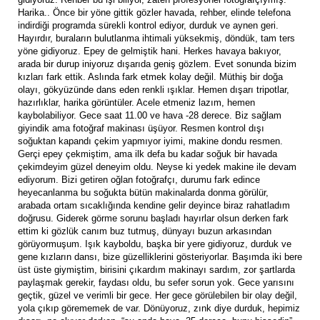
Harika.. Önce bir yöne gittik gözler havada, rehber, elinde telefona
indirdiği programda sürekli kontrol ediyor, durduk ve aynen geri.
Hayırdır, buraların bulutlanma ihtimali yüksekmiş, döndük, tam ters
yöne gidiyoruz. Epey de gelmiştik hani. Herkes havaya bakıyor,
arada bir durup iniyoruz dışarıda geniş gözlem. Evet sonunda bizim
kızları fark ettik. Aslında fark etmek kolay değil. Müthiş bir doğa
olayı, gökyüzünde dans eden renkli ışıklar. Hemen dışarı tripotlar,
hazırlıklar, harika görüntüler. Acele etmeniz lazım, hemen
kaybolabiliyor. Gece saat 11.00 ve hava -28 derece. Biz sağlam
giyindik ama fotoğraf makinası üşüyor. Resmen kontrol dışı
soğuktan kapandı çekim yapmıyor iyimi, makine dondu resmen.
Gerçi epey çekmiştim, ama ilk defa bu kadar soğuk bir havada
çekimdeyim güzel deneyim oldu. Neyse ki yedek makine ile devam
ediyorum. Bizi getiren oğlan fotoğrafçı, durumu fark edince
heyecanlanma bu soğukta bütün makinalarda donma görülür,
arabada ortam sıcaklığında kendine gelir deyince biraz rahatladım
doğrusu. Giderek görme sorunu başladı hayırlar olsun derken fark
ettim ki gözlük canım buz tutmuş, dünyayı buzun arkasından
görüyormuşum. Işık kayboldu, başka bir yere gidiyoruz, durduk ve
gene kızların dansı, bize güzelliklerini gösteriyorlar. Başımda iki bere
üst üste giymiştim, birisini çıkardım makinayı sardım, zor şartlarda
paylaşmak gerekir, faydası oldu, bu sefer sorun yok. Gece yarısını
geçtik, güzel ve verimli bir gece. Her gece görülebilen bir olay değil,
yola çıkıp görememek de var. Dönüyoruz, zınk diye durduk, hepimiz