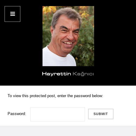
To view this protected post, enter the password below:
Password: