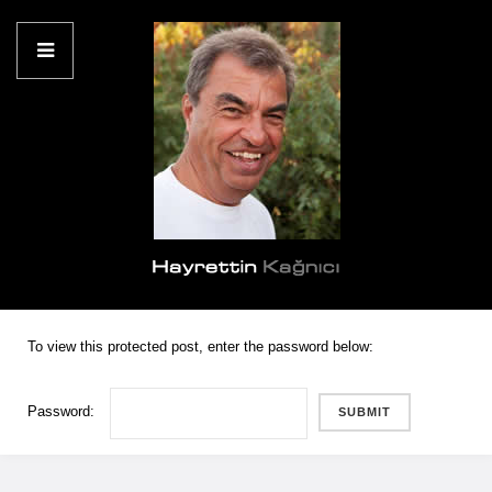
To view this protected post, enter the password below:
Password: