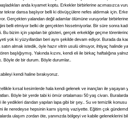
başladıkları anda kıyamet koptu. Erkekler birbirlerine acımasızca vur
ar tekrar dansa başlıyor belli ki dövüşçülere nefes aldırmak için. Erk
iyor. Gerçekten yalandan değil adamlar ölümüne vuruyorlar birbirlerin
iğini belli etmiyor belki de gerçekten hissetmiyorlar. Bir süre sonra 
i. Bu bizim için yapılan bir gösteri, gerçek erkekliğe geçme törenler
eti yok ki yüzyıllardan beri aynı şekilde devam ediyor. Burada da kad
atın almak istedik, öyle hazır vitrin usulü olmuyor, ihtiyaç halinde yapı
ı tören başlığıymış. Yakında kızını, kendi eli ile birkaç haftalığına y
k. Böyle de bir durum. Böyle durumlar..
kabileyi kendi haline bırakıyoruz.
zellikle kırsal kesimlerde hala kendi gelenek ve inançları ile yaşayan y
ları. Böyle bir yerde tabi ki ömür ortalaması 50 yaş civarı. Buralarda
ri ile yedikleri darıdan yapılan lapa gibi bir şey.. Su ve temizlik ko
i ile neredeyse hepsinin karnı şişmiş vaziyette. Eğitim çok günde
ralarda ulaşım zordan öte, yanınızda bölgeyi ve kabile geleneklerini bi