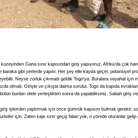
 kuzeyinden Gana sınır kapısından giriş yapıyoruz. Afrika’da çok ha
e baraka gibi yerlerde yapılır. Her şey elle kayda geçer, potansiyel pr
yebilir. Neyse zorluk çıkmadı geldik Togo’ya. Buralara seyahat için 
nızda olmalı. Girişte ve çıkışta daima sorulur. Togo da kapıda evrakl
 bütün bunları otele yerleştikten sonra da yapabilirsiniz. Sabah giriş v
 giriş işlemleri yaptırmak için önce gümrük kapısını bulmak gerekir, 
ristler için. Zaten kapı sınır geçiş falan yok, o yörede oturanlar gelip 