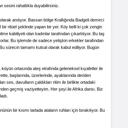
esini rahatlıkla duyabilirsiniz.
l olarak anılıyor. Bassan bölge Krallığında Badgeli demirci
bir ritüel şeklinde yapan bir yer. Köy belli ki çok zengin
 kabiliyeti olan kadınlar tarafından çıkartılıyor. Bu taş
rıyorlar. Bu işlemde de sadece yetişkin erkekler tarafından
. Bu sürecin tamamı kutsal olarak kabul ediliyor. Bugün
, köyün ortasında ateş etrafında geleneksel kıyafetler ile
ette, başlarında, üzerlerinde, ayaklarında deriden
ı ses, davulların çaldıkları ritim ile birlikte ortadaki
nden geçmiş vaziyetteyim. Her şeyi ile Afrika dansı. Biz
ladı.
ün bir kısmı tarlada ataların ruhları için bırakılıyor. Bu