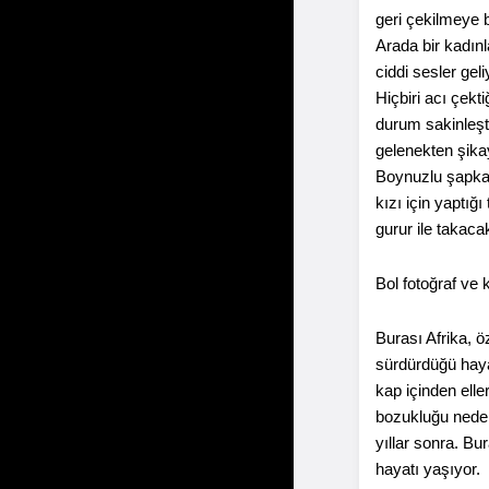
geri çekilmeye 
Arada bir kadınl
ciddi sesler gel
Hiçbiri acı çekt
durum sakinleşt
gelenekten şikay
Boynuzlu şapka s
kızı için yaptığ
gurur ile takaca
Bol fotoğraf ve 
Burası Afrika, ö
sürdürdüğü hayat
kap içinden elle
bozukluğu neden
yıllar sonra. Bu
hayatı yaşıyor.