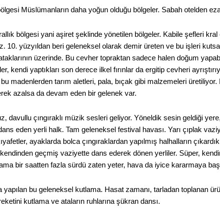
ölgesi Müslümanların daha yoğun olduğu bölgeler. Sabah otelden ezan s
allık bölgesi yani aşiret şeklinde yönetilen bölgeler. Kabile şefleri kra
. 10. yüzyıldan beri geleneksel olarak demir üreten ve bu işleri kutsal 
taklarının üzerinde. Bu cevher topraktan sadece halen doğum yapabilme
er, kendi yaptıkları son derece ilkel fırınlar da ergitip cevheri ayrıştı
 bu madenlerden tarım aletleri, pala, bıçak gibi malzemeleri üretiliyor
derek azalsa da devam eden bir gelenek var.
, davullu çıngıraklı müzik sesleri geliyor. Yöneldik sesin geldiği yere
ans eden yerli halk. Tam geleneksel festival havası. Yarı çıplak vaziy
ıyafetler, ayaklarda bolca çıngıraklardan yapılmış halhalların çıkardıklar
a kendinden geçmiş vaziyette dans ederek dönen yerliler. Süper, kendi
ama bir saatten fazla sürdü zaten yeter, hava da iyice kararmaya baş
 yapılan bu geleneksel kutlama. Hasat zamanı, tarladan toplanan ürünün
eketini kutlama ve ataların ruhlarına şükran dansı.