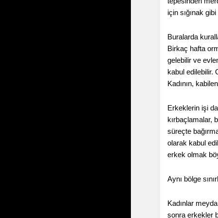
tepesinden merdi
için sığınak gibi
Buralarda kurall
Birkaç hafta orm
gelebilir ve evl
kabul edilebilir
Kadının, kabilen
Erkeklerin işi d
kırbaçlamalar, b
süreçte bağırma
olarak kabul edi
erkek olmak böyl
Aynı bölge sını
Kadınlar meydand
sonra erkekler b