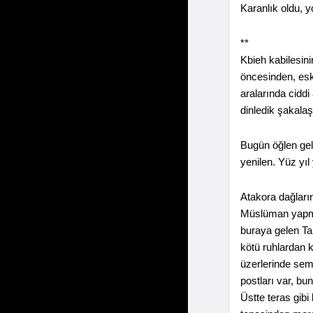
Karanlık oldu, 
**
Kbieh kabilesini
öncesinden, eski
aralarında ciddi 
dinledik şakalaş
Bugün öğlen gel
yenilen. Yüz yı
Atakora dağları
Müslüman yapmak
buraya gelen Ta
kötü ruhlardan k
üzerlerinde semb
postları var, bu
Üstte teras gibi