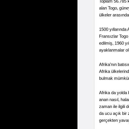
Toplam 56.785 km
alan Togo, güne
ülkeler arasında
1500 yıllarında 
Fransızlar Togo 
edilmiş, 1960 yı
ayaklanmalar ol
Afrika’nın batıs
Afrika ülkelerin
bulmak mümkün ol
Afrika da yolda 
anan nasıl, halan
zaman ile ilgili
da ucu açık bir
gerçekten yavaş 