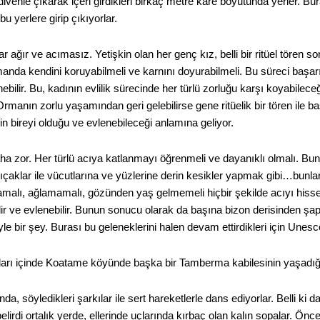
venle çıkarak içeri girdikleri birkaç metre kare boyutunda yerler. B
 bu yerlere girip çıkıyorlar.
ar ağır ve acımasız. Yetişkin olan her genç kız, belli bir ritüel tören s
anda kendini koruyabilmeli ve karnını doyurabilmeli. Bu süreci başarı
enebilir. Bu, kadının evlilik sürecinde her türlü zorluğu karşı koyabilece
. Ormanın zorlu yaşamından geri gelebilirse gene ritüelik bir tören ile b
in bireyi olduğu ve evlenebileceği anlamına geliyor.
aha zor. Her türlü acıya katlanmayı öğrenmeli ve dayanıklı olmalı. Bunun
ıçaklar ile vücutlarına ve yüzlerine derin kesikler yapmak gibi…bunların
malı, ağlamamalı, gözünden yaş gelmemeli hiçbir şekilde acıyı hissett
lir ve evlenebilir. Bunun sonucu olarak da başına bizon derisinden ş
e bir şey. Burası bu geleneklerini halen devam ettirdikleri için Unesc
rları içinde Koatame köyünde başka bir Tamberma kabilesinin yaşadığı
a, söyledikleri şarkılar ile sert hareketlerle dans ediyorlar. Belli ki d
elirdi ortalık yerde, ellerinde uçlarında kırbaç olan kalın sopalar. Ön