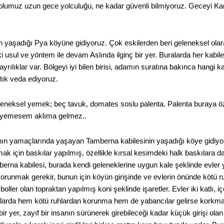
yolumuz uzun gece yolculuğu, ne kadar güvenli bilmiyoruz. Geceyi Ka
n yaşadığı Pya köyüne gidiyoruz. Çok eskilerden beri geleneksel olar
 usul ve yöntem ile devam Aslında ilginç bir yer. Buralarda her kabile fa
ayrılıklar var. Bölgeyi iyi bilen birisi, adamın suratına bakınca hangi k
tık veda ediyoruz.
eneksel yemek; beç tavuk, domates soslu palenta. Palenta buraya özg
l yemesem aklıma gelmez..
nın yamaçlarında yaşayan Tamberna kabilesinin yaşadığı köye gidiyoruz
 için baskılar yapılmış, özellikle kırsal kesimdeki halk baskılara 
berna kabilesi, burada kendi geleneklerine uygun kale şeklinde evl
orunmak gerekir, bunun için köyün girişinde ve evlerin önünde kötü ruh
oller olan topraktan yapılmış koni şeklinde işaretler. Evler iki katlı, i
nlarda hem kötü ruhlardan korunma hem de yabancılar gelirse korkması
 bir yer, zayıf bir insanın sürünerek girebileceği kadar küçük girişi o