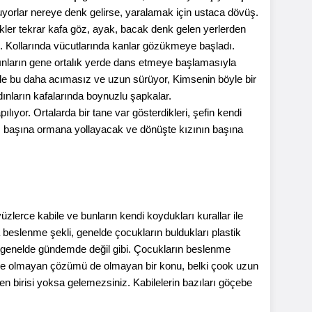
uyorlar nereye denk gelirse, yaralamak için ustaca dövüş.
ekler tekrar kafa göz, ayak, bacak denk gelen yerlerden
e. Kollarında vücutlarında kanlar gözükmeye başladı.
kadınların gene ortalık yerde dans etmeye başlamasıyla
inde bu daha acımasız ve uzun sürüyor, Kimsenin böyle bir
ınların kafalarında boynuzlu şapkalar.
lıyor. Ortalarda bir tane var gösterdikleri, şefin kendi
alnız başına ormana yollayacak ve dönüşte kızının başına
üzlerce kabile ve bunların kendi koydukları kurallar ile
 beslenme şekli, genelde çocukların buldukları plastik
nusu genelde gündemde değil gibi. Çocukların beslenme
mde olmayan çözümü de olmayan bir konu, belki çook uzun
len birisi yoksa gelemezsiniz. Kabilelerin bazıları göçebe