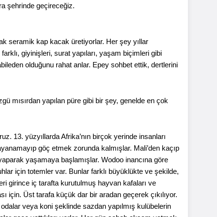
ra şehrinde geçireceğiz.
ak seramik kap kacak üretiyorlar. Her şey yıllar
rklı, giyinişleri, surat yapıları, yaşam biçimleri gibi
abileden olduğunu rahat anlar. Epey sohbet ettik, dertlerini
ü mısırdan yapılan püre gibi bir şey, genelde en çok
. 13. yüzyıllarda Afrika’nın birçok yerinde insanları
dayanamayıp göç etmek zorunda kalmışlar. Mali’den kaçıp
er yaparak yaşamaya başlamışlar. Wodoo inancına göre
lar için totemler var. Bunlar farklı büyüklükte ve şekilde,
çeri girince iç tarafta kurutulmuş hayvan kafaları ve
 için. Üst tarafa küçük dar bir aradan geçerek çıkılıyor.
lan odalar veya koni şeklinde sazdan yapılmış kulübelerin