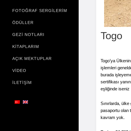
FOTOĞRAF SERGILERIM
ÖDÜLLER
Togo
GEZI NOTLARI
KITAPLARIM
AÇIK MEKTUPLAR
Togo’ya Ülkenin
işlemleri geneld
VIDEO
burada işleyeme
sertifikası yanı
İLETIŞIM
eşliğinde iseniz
Sınırlarda, ülke
pasaportu olan tu
kavram yok.