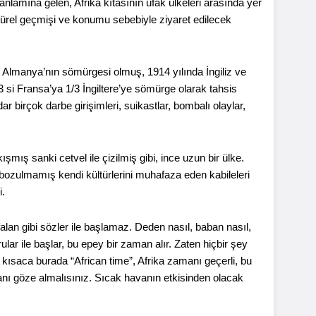
nlamına gelen, Afrika kıtasının ufak ülkeleri arasında yer
türel geçmişi ve konumu sebebiyle ziyaret edilecek
de Almanya’nın sömürgesi olmuş, 1914 yılında İngiliz ve
3 si Fransa’ya 1/3 İngiltere’ye sömürge olarak tahsis
ar birçok darbe girişimleri, suikastlar, bombalı olaylar,
şmış sanki cetvel ile çizilmiş gibi, ince uzun bir ülke.
z bozulmamış kendi kültürlerini muhafaza eden kabileleri
i.
falan gibi sözler ile başlamaz. Deden nasıl, baban nasıl,
rular ile başlar, bu epey bir zaman alır. Zaten hiçbir şey
ni kısaca burada “African time”, Afrika zamanı geçerli, bu
anı göze almalısınız. Sıcak havanın etkisinden olacak