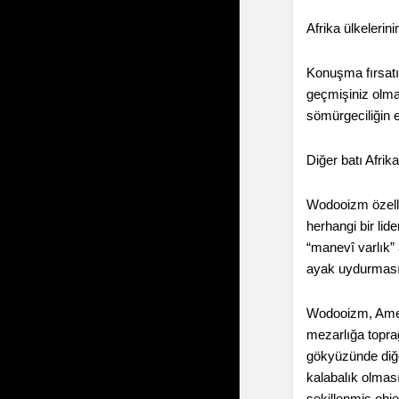
Afrika ülkelerin
Konuşma fırsat
geçmişiniz olmad
sömürgeciliğin e
Diğer batı Afrik
Wodooizm özellik
herhangi bir lide
“manevî varlık” 
ayak uydurması
Wodooizm, Ameni
mezarlığa topra
gökyüzünde diğer
kalabalık olması
şekillenmiş obje