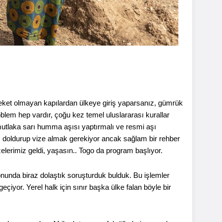
reket olmayan kapılardan ülkeye giriş yaparsanız, gümrük
oblem hep vardır, çoğu kez temel uluslararası kurallar
mutlaka sarı humma aşısı yaptırmalı ve resmi aşı
arı doldurup vize almak gerekiyor ancak sağlam bir rehber
izelerimiz geldi, yaşasın.. Togo da program başlıyor.
sonunda biraz dolaştık soruşturduk bulduk. Bu işlemler
geçiyor. Yerel halk için sınır başka ülke falan böyle bir