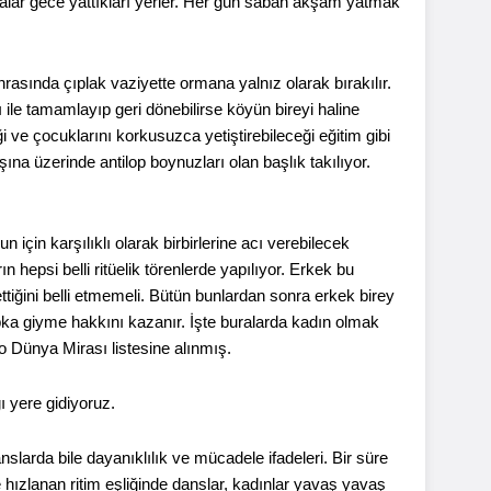
uralar gece yattıkları yerler. Her gün sabah akşam yatmak
onrasında çıplak vaziyette ormana yalnız olarak bırakılır.
 ile tamamlayıp geri dönebilirse köyün bireyi haline
ği ve çocuklarını korkusuzca yetiştirebileceği eğitim gibi
aşına üzerinde antilop boynuzları olan başlık takılıyor.
 için karşılıklı olarak birbirlerine acı verebilecek
 hepsi belli ritüelik törenlerde yapılıyor. Erkek bu
iğini belli etmemeli. Bütün bunlardan sonra erkek birey
apka giyme hakkını kazanır. İşte buralarda kadın olmak
o Dünya Mirası listesine alınmış.
 yere gidiyoruz.
anslarda bile dayanıklılık ve mücadele ifadeleri. Bir süre
ce hızlanan ritim eşliğinde danslar, kadınlar yavaş yavaş