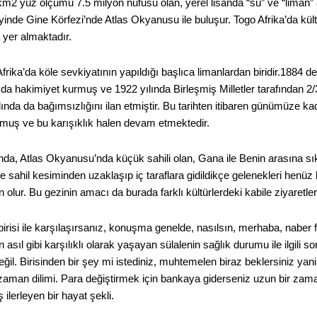
2 yüz ölçümü 7.5 milyon nüfusu olan, yerel lisanda “su” ve “liman” a
yinde Gine Körfezi’nde Atlas Okyanusu ile buluşur. Togo Afrika’da kül
 yer almaktadır.
Afrika’da köle sevkiyatının yapıldığı başlıca limanlardan biridir.1884 
da hakimiyet kurmuş ve 1922 yılında Birleşmiş Milletler tarafından 2/
lında da bağımsızlığını ilan etmiştir. Bu tarihten itibaren günümüze kad
muş ve bu karışıklık halen devam etmektedir.
ında, Atlas Okyanusu’nda küçük sahili olan, Gana ile Benin arasına sıkı
de sahil kesiminden uzaklaşıp iç taraflara gidildikçe gelenekleri henü
ur. Bu gezinin amacı da burada farklı kültürlerdeki kabile ziyaretler
birisi ile karşılaşırsanız, konuşma genelde, nasılsın, merhaba, naber 
 asıl gibi karşılıklı olarak yaşayan sülalenin sağlık durumu ile ilgili so
 değil. Birisinden bir şey mi istediniz, muhtemelen biraz beklersiniz ya
 zaman dilimi. Para değiştirmek için bankaya giderseniz uzun bir zam
ilerleyen bir hayat şekli.