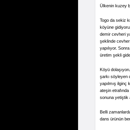
Ülkenin kuzey b
Togo da sekiz kr
köyüne gidiyoruz
demir cevheri ya
şeklinde cevherl
yapılıyor. Sonra
üretim şekli gi
Köyü dolaşıyoruz
şarkı söyleyen d
yapılmış ilginç k
ateşin etrafınd
sonuna yetiştik 
Belli zamanlarda
dans ürünün ber