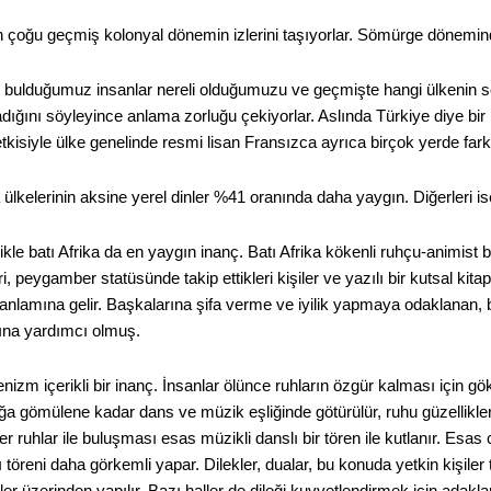
in çoğu geçmiş kolonyal dönemin izlerini taşıyorlar. Sömürge döneminden
ı bulduğumuz insanlar nereli olduğumuzu ve geçmişte hangi ülkenin
ığını söyleyince anlama zorluğu çekiyorlar. Aslında Türkiye diye bir 
tkisiyle ülke genelinde resmi lisan Fransızca ayrıca birçok yerde farkl
a ülkelerinin aksine yerel dinler %41 oranında daha yaygın. Diğerleri
le batı Afrika da en yaygın inanç. Batı Afrika kökenli ruhçu-animist 
ri, peygamber statüsünde takip ettikleri kişiler ve yazılı bir kutsal kita
anlamına gelir. Başkalarına şifa verme ve iyilik yapmaya odaklanan, bir
na yardımcı olmuş.
zm içerikli bir inanç. İnsanlar ölünce ruhların özgür kalması için gö
ğa gömülene kadar dans ve müzik eşliğinde götürülür, ruhu güzellikle
 ruhlar ile buluşması esas müzikli danslı bir tören ile kutlanır. Esas
 töreni daha görkemli yapar. Dilekler, dualar, bu konuda yetkin kişiler
ler üzerinden yapılır. Bazı haller de dileği kuvvetlendirmek için adakla