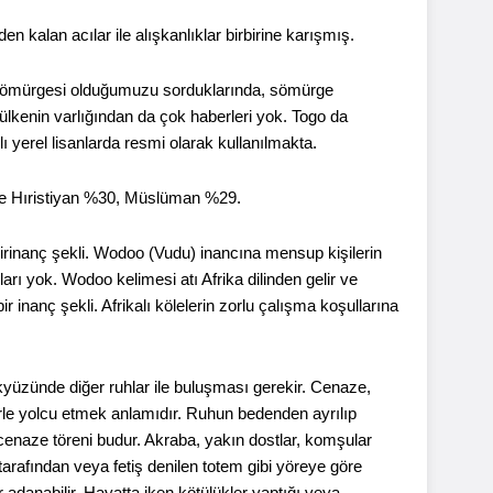
 kalan acılar ile alışkanlıklar birbirine karışmış.
 sömürgesi olduğumuzu sorduklarında, sömürge
ülkenin varlığından da çok haberleri yok. Togo da
ı yerel lisanlarda resmi olarak kullanılmakta.
 ise Hıristiyan %30, Müslüman %29.
birinanç şekli. Wodoo (Vudu) inancına mensup kişilerin
pları yok. Wodoo kelimesi atı Afrika dilinden gelir ve
 inanç şekli. Afrikalı kölelerin zorlu çalışma koşullarına
kyüzünde diğer ruhlar ile buluşması gerekir. Cenaze,
rle yolcu etmek anlamıdır. Ruhun bedenden ayrılıp
 cenaze töreni budur. Akraba, yakın dostlar, komşular
 tarafından veya fetiş denilen totem gibi yöreye göre
r adanabilir. Hayatta iken kötülükler yaptığı veya