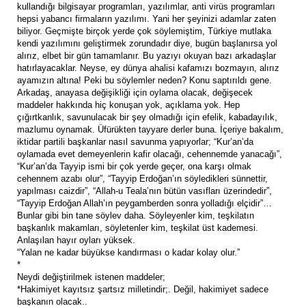
kullandığı bilgisayar programları, yazılımlar, anti virüs programları
hepsi yabancı firmaların yazılımı. Yani her şeyinizi adamlar zaten
biliyor. Geçmişte birçok yerde çok söylemiştim, Türkiye mutlaka
kendi yazılımını geliştirmek zorundadır diye, bugün başlanırsa yol
alırız, elbet bir gün tamamlanır. Bu yazıyı okuyan bazı arkadaşlar
hatırlayacaklar. Neyse, ey dünya ahalisi kafamızı bozmayın, alırız
ayamızın altına! Peki bu söylemler neden? Konu saptırıldı gene.
Arkadaş, anayasa değişikliği için oylama olacak, değişecek
maddeler hakkında hiç konuşan yok, açıklama yok. Hep
çığırtkanlık, savunulacak bir şey olmadığı için efelik, kabadayılık,
mazlumu oynamak. Üfürükten tayyare derler buna. İçeriye bakalım,
iktidar partili başkanlar nasıl savunma yapıyorlar; “Kur’an’da
oylamada evet demeyenlerin kafir olacağı, cehennemde yanacağı”,
“Kur’an’da Tayyip ismi bir çok yerde geçer, ona karşı olmak
cehennem azabı olur”, “Tayyip Erdoğan’ın söyledikleri sünnettir,
yapılması caizdir”, “Allah-u Teala’nın bütün vasıfları üzerindedir”,
“Tayyip Erdoğan Allah’ın peygamberden sonra yolladığı elçidir”…
Bunlar gibi bin tane söylev daha. Söyleyenler kim, teşkilatın
başkanlık makamları, söyletenler kim, teşkilat üst kademesi.
Anlaşılan hayır oyları yüksek.
“Yalan ne kadar büyükse kandırması o kadar kolay olur.”
*
Neydi değiştirilmek istenen maddeler;
*Hakimiyet kayıtsız şartsız milletindir;. Değil, hakimiyet sadece
başkanın olacak..