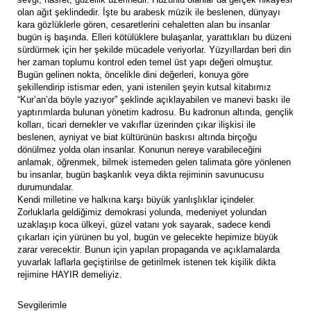
olan ağıt şeklindedir. İşte bu arabesk müzik ile beslenen, dünyayı
kara gözlüklerle gören, cesaretlerini cehaletten alan bu insanlar
bugün iş başında. Elleri kötülüklere bulaşanlar, yarattıkları bu düzeni
sürdürmek için her şekilde mücadele veriyorlar. Yüzyıllardan beri din
her zaman toplumu kontrol eden temel üst yapı değeri olmuştur.
Bugün gelinen nokta, öncelikle dini değerleri, konuya göre
şekillendirip istismar eden, yani istenilen şeyin kutsal kitabımız
“Kur’an’da böyle yazıyor” şeklinde açıklayabilen ve manevi baskı ile
yaptırımlarda bulunan yönetim kadrosu. Bu kadronun altında, gençlik
kolları, ticari dernekler ve vakıflar üzerinden çıkar ilişkisi ile
beslenen, ayniyat ve biat kültürünün baskısı altında birçoğu
dönülmez yolda olan insanlar. Konunun nereye varabileceğini
anlamak, öğrenmek, bilmek istemeden gelen talimata göre yönlenen
bu insanlar, bugün başkanlık veya dikta rejiminin savunucusu
durumundalar.
Kendi milletine ve halkına karşı büyük yanlışlıklar içindeler.
Zorluklarla geldiğimiz demokrasi yolunda, medeniyet yolundan
uzaklaşıp koca ülkeyi, güzel vatanı yok sayarak, sadece kendi
çıkarları için yürünen bu yol, bugün ve gelecekte hepimize büyük
zarar verecektir. Bunun için yapılan propaganda ve açıklamalarda
yuvarlak laflarla geçiştirilse de getirilmek istenen tek kişilik dikta
rejimine HAYIR demeliyiz.
Sevgilerimle