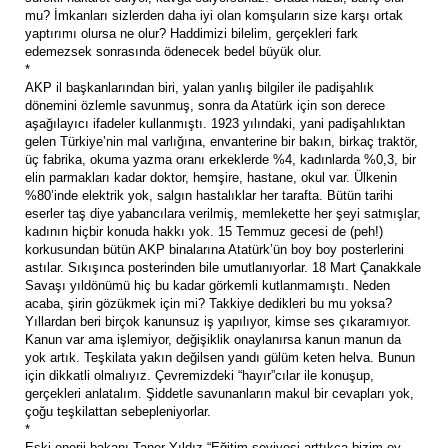
mu? İmkanları sizlerden daha iyi olan komşuların size karşı ortak
yaptırımı olursa ne olur? Haddimizi bilelim, gerçekleri fark
edemezsek sonrasında ödenecek bedel büyük olur.
*
AKP il başkanlarından biri, yalan yanlış bilgiler ile padişahlık
dönemini özlemle savunmuş, sonra da Atatürk için son derece
aşağılayıcı ifadeler kullanmıştı. 1923 yılındaki, yani padişahlıktan
gelen Türkiye’nin mal varlığına, envanterine bir bakın, birkaç traktör,
üç fabrika, okuma yazma oranı erkeklerde %4, kadınlarda %0,3, bir
elin parmakları kadar doktor, hemşire, hastane, okul var. Ülkenin
%80’inde elektrik yok, salgın hastalıklar her tarafta. Bütün tarihi
eserler taş diye yabancılara verilmiş, memlekette her şeyi satmışlar,
kadının hiçbir konuda hakkı yok. 15 Temmuz gecesi de (peh!)
korkusundan bütün AKP binalarına Atatürk’ün boy boy posterlerini
astılar. Sıkışınca posterinden bile umutlanıyorlar. 18 Mart Çanakkale
Savaşı yıldönümü hiç bu kadar görkemli kutlanmamıştı. Neden
acaba, şirin gözükmek için mi? Takkiye dedikleri bu mu yoksa?
Yıllardan beri birçok kanunsuz iş yapılıyor, kimse ses çıkaramıyor.
Kanun var ama işlemiyor, değişiklik onaylanırsa kanun manun da
yok artık. Teşkilata yakın değilsen yandı gülüm keten helva. Bunun
için dikkatli olmalıyız. Çevremizdeki “hayır”cılar ile konuşup,
gerçekleri anlatalım. Şiddetle savunanların makul bir cevapları yok,
çoğu teşkilattan sebepleniyorlar.
*
Eski enerji bakanı Taner Yıldız “Eğitim seviyesi arttıkça bizim oy