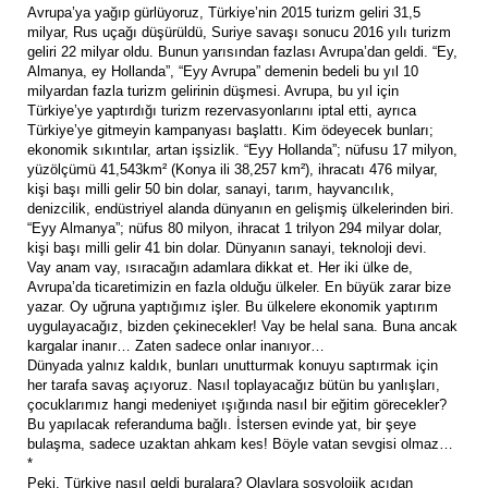
Avrupa’ya yağıp gürlüyoruz, Türkiye’nin 2015 turizm geliri 31,5
milyar, Rus uçağı düşürüldü, Suriye savaşı sonucu 2016 yılı turizm
geliri 22 milyar oldu. Bunun yarısından fazlası Avrupa’dan geldi. “Ey,
Almanya, ey Hollanda”, “Eyy Avrupa” demenin bedeli bu yıl 10
milyardan fazla turizm gelirinin düşmesi. Avrupa, bu yıl için
Türkiye’ye yaptırdığı turizm rezervasyonlarını iptal etti, ayrıca
Türkiye’ye gitmeyin kampanyası başlattı. Kim ödeyecek bunları;
ekonomik sıkıntılar, artan işsizlik. “Eyy Hollanda”; nüfusu 17 milyon,
yüzölçümü 41,543km² (Konya ili 38,257 km²), ihracatı 476 milyar,
kişi başı milli gelir 50 bin dolar, sanayi, tarım, hayvancılık,
denizcilik, endüstriyel alanda dünyanın en gelişmiş ülkelerinden biri.
“Eyy Almanya”; nüfus 80 milyon, ihracat 1 trilyon 294 milyar dolar,
kişi başı milli gelir 41 bin dolar. Dünyanın sanayi, teknoloji devi.
Vay anam vay, ısıracağın adamlara dikkat et. Her iki ülke de,
Avrupa’da ticaretimizin en fazla olduğu ülkeler. En büyük zarar bize
yazar. Oy uğruna yaptığımız işler. Bu ülkelere ekonomik yaptırım
uygulayacağız, bizden çekinecekler! Vay be helal sana. Buna ancak
kargalar inanır… Zaten sadece onlar inanıyor…
Dünyada yalnız kaldık, bunları unutturmak konuyu saptırmak için
her tarafa savaş açıyoruz. Nasıl toplayacağız bütün bu yanlışları,
çocuklarımız hangi medeniyet ışığında nasıl bir eğitim görecekler?
Bu yapılacak referanduma bağlı. İstersen evinde yat, bir şeye
bulaşma, sadece uzaktan ahkam kes! Böyle vatan sevgisi olmaz…
*
Peki, Türkiye nasıl geldi buralara? Olaylara sosyolojik açıdan