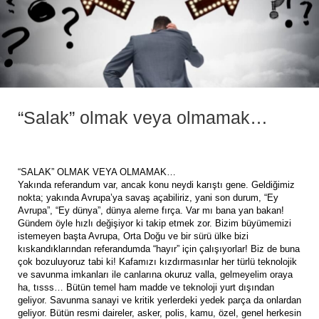
“Salak” olmak veya olmamak…
“SALAK” OLMAK VEYA OLMAMAK…
Yakında referandum var, ancak konu neydi karıştı gene. Geldiğimiz
nokta; yakında Avrupa’ya savaş açabiliriz, yani son durum, “Ey
Avrupa”, “Ey dünya”, dünya aleme fırça. Var mı bana yan bakan!
Gündem öyle hızlı değişiyor ki takip etmek zor. Bizim büyümemizi
istemeyen başta Avrupa, Orta Doğu ve bir sürü ülke bizi
kıskandıklarından referandumda “hayır” için çalışıyorlar! Biz de buna
çok bozuluyoruz tabi ki! Kafamızı kızdırmasınlar her türlü teknolojik
ve savunma imkanları ile canlarına okuruz valla, gelmeyelim oraya
ha, tısss… Bütün temel ham madde ve teknoloji yurt dışından
geliyor. Savunma sanayi ve kritik yerlerdeki yedek parça da onlardan
geliyor. Bütün resmi daireler, asker, polis, kamu, özel, genel herkesin