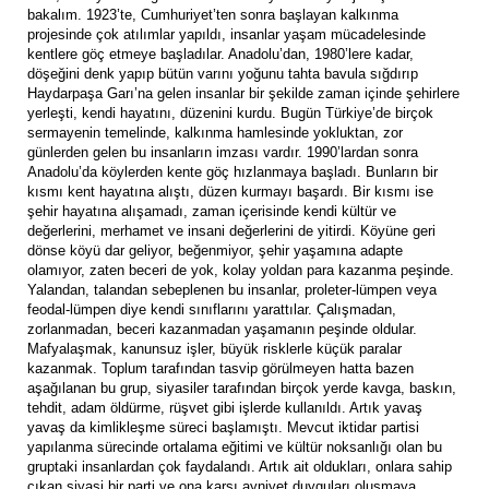
bakalım. 1923’te, Cumhuriyet’ten sonra başlayan kalkınma
projesinde çok atılımlar yapıldı, insanlar yaşam mücadelesinde
kentlere göç etmeye başladılar. Anadolu’dan, 1980’lere kadar,
döşeğini denk yapıp bütün varını yoğunu tahta bavula sığdırıp
Haydarpaşa Garı’na gelen insanlar bir şekilde zaman içinde şehirlere
yerleşti, kendi hayatını, düzenini kurdu. Bugün Türkiye’de birçok
sermayenin temelinde, kalkınma hamlesinde yokluktan, zor
günlerden gelen bu insanların imzası vardır. 1990’lardan sonra
Anadolu’da köylerden kente göç hızlanmaya başladı. Bunların bir
kısmı kent hayatına alıştı, düzen kurmayı başardı. Bir kısmı ise
şehir hayatına alışamadı, zaman içerisinde kendi kültür ve
değerlerini, merhamet ve insani değerlerini de yitirdi. Köyüne geri
dönse köyü dar geliyor, beğenmiyor, şehir yaşamına adapte
olamıyor, zaten beceri de yok, kolay yoldan para kazanma peşinde.
Yalandan, talandan sebeplenen bu insanlar, proleter-lümpen veya
feodal-lümpen diye kendi sınıflarını yarattılar. Çalışmadan,
zorlanmadan, beceri kazanmadan yaşamanın peşinde oldular.
Mafyalaşmak, kanunsuz işler, büyük risklerle küçük paralar
kazanmak. Toplum tarafından tasvip görülmeyen hatta bazen
aşağılanan bu grup, siyasiler tarafından birçok yerde kavga, baskın,
tehdit, adam öldürme, rüşvet gibi işlerde kullanıldı. Artık yavaş
yavaş da kimlikleşme süreci başlamıştı. Mevcut iktidar partisi
yapılanma sürecinde ortalama eğitimi ve kültür noksanlığı olan bu
gruptaki insanlardan çok faydalandı. Artık ait oldukları, onlara sahip
çıkan siyasi bir parti ve ona karşı ayniyet duyguları oluşmaya