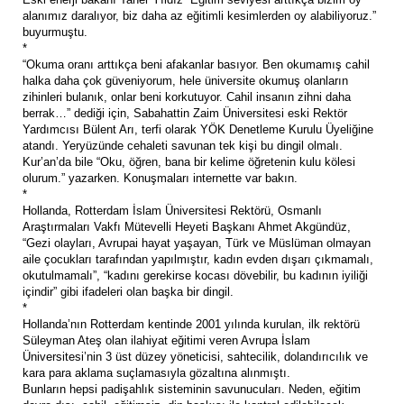
alanımız daralıyor, biz daha az eğitimli kesimlerden oy alabiliyoruz.”
buyurmuştu.
*
“Okuma oranı arttıkça beni afakanlar basıyor. Ben okumamış cahil
halka daha çok güveniyorum, hele üniversite okumuş olanların
zihinleri bulanık, onlar beni korkutuyor. Cahil insanın zihni daha
berrak…” dediği için, Sabahattin Zaim Üniversitesi eski Rektör
Yardımcısı Bülent Arı, terfi olarak YÖK Denetleme Kurulu Üyeliğine
atandı. Yeryüzünde cehaleti savunan tek kişi bu dingil olmalı.
Kur’an’da bile “Oku, öğren, bana bir kelime öğretenin kulu kölesi
olurum.” yazarken. Konuşmaları internette var bakın.
*
Hollanda, Rotterdam İslam Üniversitesi Rektörü, Osmanlı
Araştırmaları Vakfı Mütevelli Heyeti Başkanı Ahmet Akgündüz,
“Gezi olayları, Avrupai hayat yaşayan, Türk ve Müslüman olmayan
aile çocukları tarafından yapılmıştır, kadın evden dışarı çıkmamalı,
okutulmamalı”, “kadını gerekirse kocası dövebilir, bu kadının iyiliği
içindir” gibi ifadeleri olan başka bir dingil.
*
Hollanda’nın Rotterdam kentinde 2001 yılında kurulan, ilk rektörü
Süleyman Ateş olan ilahiyat eğitimi veren Avrupa İslam
Üniversitesi’nin 3 üst düzey yöneticisi, sahtecilik, dolandırıcılık ve
kara para aklama suçlamasıyla gözaltına alınmıştı.
Bunların hepsi padişahlık sisteminin savunucuları. Neden, eğitim