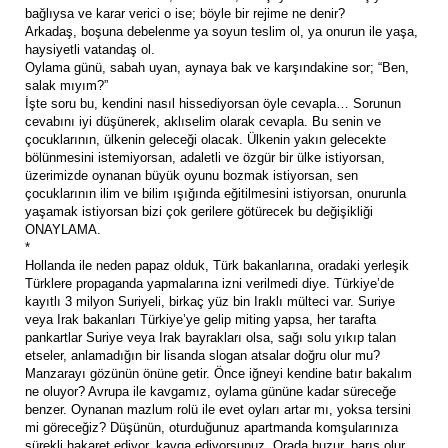
bağlıysa ve karar verici o ise; böyle bir rejime ne denir?
Arkadaş, boşuna debelenme ya soyun teslim ol, ya onurun ile yaşa,
haysiyetli vatandaş ol.
Oylama günü, sabah uyan, aynaya bak ve karşındakine sor; “Ben,
salak mıyım?”
İşte soru bu, kendini nasıl hissediyorsan öyle cevapla… Sorunun
cevabını iyi düşünerek, aklıselim olarak cevapla. Bu senin ve
çocuklarının, ülkenin geleceği olacak. Ülkenin yakın gelecekte
bölünmesini istemiyorsan, adaletli ve özgür bir ülke istiyorsan,
üzerimizde oynanan büyük oyunu bozmak istiyorsan, sen
çocuklarının ilim ve bilim ışığında eğitilmesini istiyorsan, onurunla
yaşamak istiyorsan bizi çok gerilere götürecek bu değişikliği
ONAYLAMA.
*
Hollanda ile neden papaz olduk, Türk bakanlarına, oradaki yerleşik
Türklere propaganda yapmalarına izni verilmedi diye. Türkiye’de
kayıtlı 3 milyon Suriyeli, birkaç yüz bin Iraklı mülteci var. Suriye
veya Irak bakanları Türkiye’ye gelip miting yapsa, her tarafta
pankartlar Suriye veya Irak bayrakları olsa, sağı solu yıkıp talan
etseler, anlamadığın bir lisanda slogan atsalar doğru olur mu?
Manzarayı gözünün önüne getir. Önce iğneyi kendine batır bakalım
ne oluyor? Avrupa ile kavgamız, oylama gününe kadar süreceğe
benzer. Oynanan mazlum rolü ile evet oyları artar mı, yoksa tersini
mi göreceğiz? Düşünün, oturduğunuz apartmanda komşularınıza
sürekli hakaret ediyor, kavga ediyorsunuz. Orada huzur, barış olur