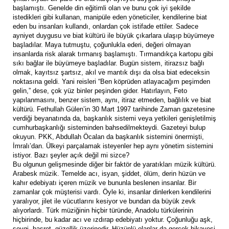
başlamıştı. Genelde din eğitimli olan ve bunu çok iyi şekilde
istedikleri gibi kullanan, manipüle eden yöneticiler, kendilerine biat
eden bu insanları kullandı, onlardan çok istifade ettiler. Sadece
ayniyet duygusu ve biat kültürü ile büyük çıkarlara ulaşıp büyümeye
başladılar. Maya tutmuştu, çoğunlukla ederi, değeri olmayan
insanlarda risk alarak tırmanış başlamıştı. Tırmandıkça kartopu gibi
sıkı bağlar ile büyümeye başladılar. Bugün sistem, itirazsız bağlı
olmak, kayıtsız şartsız, akıl ve mantık dışı da olsa biat edeceksin
noktasına geldi. Yani reisleri “Ben köprüden atlayacağım peşimden
gelin,” dese, çok yüz binler peşinden gider. Hatırlayın, Feto
yapılanmasını, benzer sistem, aynı, itiraz etmeden, bağlılık ve biat
kültürü. Fethullah Gülen’in 30 Mart 1997 tarihinde Zaman gazetesine
verdiği beyanatında da, başkanlık sistemi veya yetkileri genişletilmiş
cumhurbaşkanlığı sisteminden bahsedilmekteydi. Gazeteyi bulup
okuyun. PKK, Abdullah Öcalan da başkanlık sistemini önermişti,
İmralı’dan. Ülkeyi parçalamak isteyenler hep aynı yönetim sistemini
istiyor. Bazı şeyler açık değil mi sizce?
Bu olgunun gelişmesinde diğer bir faktör de yaratıkları müzik kültürü.
Arabesk müzik. Temelde acı, isyan, şiddet, ölüm, derin hüzün ve
kahır edebiyatı içeren müzik ve bununla beslenen insanlar. Bir
zamanlar çok müşterisi vardı. Öyle ki, insanlar dinlerken kendilerini
yaralıyor, jilet ile vücutlarını kesiyor ve bundan da büyük zevk
alıyorlardı. Türk müziğinin hiçbir türünde, Anadolu türkülerinin
hiçbirinde, bu kadar acı ve ızdırap edebiyatı yoktur. Çoğunluğu aşk,
sevgi, hasret, güzellik üzerinedir. Hüzünlü olanlar da gerçek hikayesi