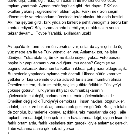
devre dışı, cahil, eğitimsiz, din baskısı ile kontrol edilebilecek
toplum yaratmak. Aynen terör örgütleri gibi. Hatırlayın, PKK da
okulları yakmış, öğretmenleri öldürmüştü. Farkı ne? Son seçim
dönemimde ve referandum sürecinde terör olayları bir anda kesildi.
Aklıma şeytan girdi, kırk yılda on binlerce şehit verdiğimiz terörü kim
kontrol ediyor? Böyle zamanlarda bitebiliyor, ortalık sakin sonra
tekrar devam… Tövbe Yarabbi, akıllardan uzak!
Avrupa’da iki tane İslam üniversitesi var, onlar da aynı şehirde üç
yüz metre ara ile ve Türk yöneticileri var. Anlamak zor, ne işler
dönüyor. Yukarıdaki üç örnek ne ifade ediyor, yoksa Feto benzeri
başka bir yapılanmanın var olduğunu mu acaba? Geçmişe ve
bugüne bakarsak durumun tarikatların iktidar çatışması olduğu açık.
Bu nedenle yapılacak oylama çok önemli. Ülkede bütün karar ve
yetkiler bir kişi üzerinde olursa adaletli bir sistem mümkün olmaz.
Önerilen sistem, dikta rejimidir, seçilmiş diktatörlüktür, Türkiye’yi
çöküşe götürür, Türkiye’nin ihtiyacı cumhurbaşkanının
güçlendirilmesi değil, parlamenter sistemin güçlendirilmesidir.
Önerilen değişiklik Türkiye’yi demokrasi, insan hakları, özgürlükler,
adalet, laiklik ve hukuk açısından çok gerilere götürür. Bu işin telafisi
de zor olur, bu nedenle konuyu açıklıkla rakı masalarında değil, aile
toplantılarında değil, ben çok bilirim havalarında değil, uygun lisan ile
farklı ortamlarda, farklı kesimlere tüm gerçekliğiyle anlatmak gerekir.
Tabii vatanına sahip çıkmak istiyorsan…
*