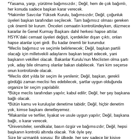
*Yasama, yargı, yürütme bağımsızdır.; Değil, hem de çok bağımlı,
her konuda sadece başkan karar verecek.
*Hakimler Savcılar Yüksek Kurulu, bağımsızdır; Değil, çoğunluk
üyeleri başkan tarafından seçilecek. Tam bağımsız olması gereken
çok önemli bir kurum. Önceleri cemaatin kontrolündeyken, düzmece
kararlar ile Genel Kurmay Başkanı dahil herkesi hapse attılar.
HSYK’daki cemaat üyeleri değişti, içerdekiler dışarı çıktı, onları
hapse atanlar içeri girdi. Bu kadar önemli bir kurumdur.
*Meclis bağımsız ve seçimle belirlenecek; Değil, başkan partili
olacağı için milletvekili adaylarını başkan tespit edecek, yani
başkanın vekilleri olacak. Bakanlar Kurulu’nun Meclisten olma şartı
yok, aday bile olmamış olanlar bakan olabilecek. Yani kim seçerse
onun kontrolünde olacak.
*Meclis dört yılda bir seçim ile yenilenir; Değil, başkan, gerekli
gördüğü zaman meclisi fes edebilecek, şartlar uygun olduğunda
organize bir seçim yapılabilir.
*Bütçe meclis tarafından yapılır, kabul edilir; Değil, her şey başkana
bağlı olacak.
*Bütün kamu ve kuruluşlar denetime tabidir; Değil, hiçbir denetim
yok, kimse başkanı denetleyemez.
*Makamlar ve terfiler, liyakat ve usule uygun yapılır; Değil, başkana
bağlı, o karar verecek.
*Üniversiteler, sendikalar, basın özgür ve bağımsızdır; Değil, hepsi
başkanın kontrolü altında olacak. Yok öyle şey.
Size bir uzmanlık sorusu; Bir ülkede, her şey sadece bir kişiye