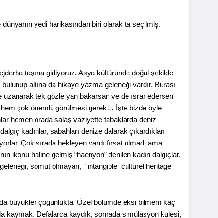
dünyanın yedi harikasından biri olarak ta seçilmiş.
ejderha taşına gidiyoruz. Asya kültüründe doğal şekilde
 bulunup altına da hikaye yazma geleneği vardır. Burası
fçe uzanarak tek gözle yan bakarsan ve de ısrar edersen
 hem çok önemli, görülmesi gerek… İşte bizde öyle
adınlar hemen orada salaş vaziyette tabaklarda deniz
dalgıç kadınlar, sabahları denize dalarak çıkardıkları
ıyorlar. Çok sırada bekleyen vardı fırsat olmadı ama
ın ikonu haline gelmiş “haenyon” denilen kadın dalgıçlar.
u geleneği, somut olmayan, ” intangible culturel heritage
ş da büyükler çoğunlukta. Özel bölümde eksi bilmem kaç
kla kaymak. Defalarca kaydık, sonrada simülasyon kulesi,