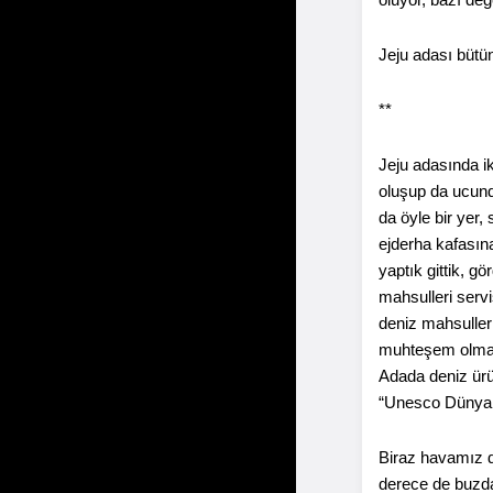
Jeju adası bütün
**
Jeju adasında i
oluşup da ucund
da öyle bir yer
ejderha kafasın
yaptık gittik, g
mahsulleri servi
deniz mahsulleri
muhteşem olmalı
Adada deniz ürün
“Unesco Dünya M
Biraz havamız d
derece de buzda