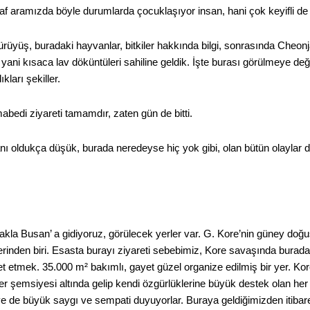
Laf aramızda böyle durumlarda çocuklaşıyor insan, hani çok keyifli de 
ürüyüş, buradaki hayvanlar, bitkiler hakkında bilgi, sonrasında Cheo
ani kısaca lav döküntüleri sahiline geldik. İşte burası görülmeye değ
kları şekiller.
abedi ziyareti tamamdır, zaten gün de bitti.
nı oldukça düşük, burada neredeyse hiç yok gibi, olan bütün olaylar d
kla Busan’ a gidiyoruz, görülecek yerler var. G. Kore’nin güney doğu
rinden biri. Esasta burayı ziyareti sebebimiz, Kore savaşında burada 
aret etmek. 35.000 m² bakımlı, gayet güzel organize edilmiş bir yer. Kore
ler şemsiyesi altında gelip kendi özgürlüklerine büyük destek olan her 
ye de büyük saygı ve sempati duyuyorlar. Buraya geldiğimizden itiba