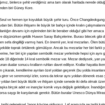
ımız, binlerce şehit verdiğimiz ama tam olarak haritada nerede oldu
inden biri Güney Kore.
Seul ve hemen işe koyulduk büyük şehir turu. Önce Changdeokgung
n biri. Bütün ihtişamı ile büyük bir bahçe içinde kralın çalışmalarını ya
danlığın devamı için eşlerinden biri ile beraber olduğu! gibi her ama
ye düşünürken geldik Huwon Saray Bahçelerine. Burası bitecek gibi de
ften sefa dingilliği varmış hani. En önemli yer, kral mezarları. Ölen büt
şekilde toprak örtülerek gömülüyor. Ancak bu mezarlar her biri farklı y
rine, her biri için yapılan sembolik mezar yerlerinde hepsi için aynı g
nde 18 diğerinde 14 kral sembolik mezar var. Mezar dediysek, yan yan
an dualar sonucu kralların ruhları davet ediliyor. Krallar hayatta iken 
an çıkarak, kendilerine ayrılan özel yoldan geçerek (bu yolda insanla
girer ve seremoniyi izler, sonra da tekrar aynı yoldan dönerek esas y
yıldan beri büyük titizlik ve ihtişam içinde senede iki defa olmak üzer
aşka birçok adet ve inançlar komik veya değişik gelebiliyor. İnandığ
orsa saygı ile karşılamak gerekir. Bütün buralar Unesco Dünya Miras
rihi geleneksel Japon köyüne gidiyoruz. Laf aramızda ne tarihi kalmı