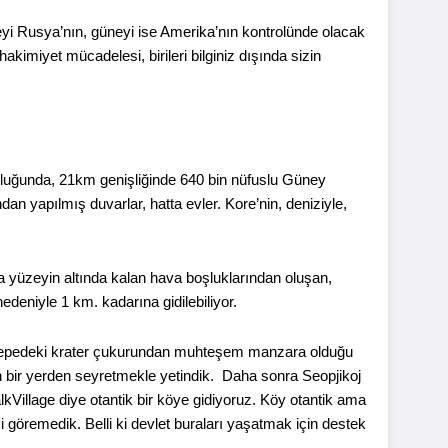
yi Rusya’nın, güneyi ise Amerika’nın kontrolünde olacak
imiyet mücadelesi, birileri bilginiz dışında sizin
nluğunda, 21km genişliğinde 640 bin nüfuslu Güney
dan yapılmış duvarlar, hatta evler. Kore’nin, deniziyle,
da yüzeyin altında kalan hava boşluklarından oluşan,
deniyle 1 km. kadarına gidilebiliyor.
, tepedeki krater çukurundan muhteşem manzara olduğu
bir yerden seyretmekle yetindik. Daha sonra Seopjikoj
Village diye otantik bir köye gidiyoruz. Köy otantik ama
 göremedik. Belli ki devlet buraları yaşatmak için destek