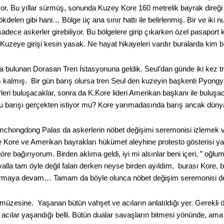
yor. Bu yıllar sürmüş, sonunda Kuzey Kore 160 metrelik bayrak direği 
kdelen gibi hani… Bölge üç ana sınır hattı ile belirlenmiş. Bir ve iki nu
sadece askerler girebiliyor. Bu bölgelere girip çıkarken özel pasaport 
Kuzeye girişi kesin yasak. Ne hayat hikayeleri vardır buralarda kim bi
 bulunan Dorasan Tren İstasyonuna geldik. Seul’dan günde iki kez tr
kalmış. Bir gün barış olursa tren Seul den kuzeyin başkenti Pyong
leri buluşacaklar, sonra da K.Kore lideri Amerikan başkanı ile buluşac
bu barışı gerçekten istiyor mu? Kore yarımadasında barış ancak dünya l
hongdong Palas da askerlerin nöbet değişimi seremonisi izlemek va
de Kore ve Amerikan bayrakları hükümet aleyhine protesto gösterisi yap
e bağırıyorum. Birden aklıma geldi, iyi mi alsınlar beni içeri, ” oğlu
valla tam öyle değil falan derken neyse birden ayıldım, burası Kore, b
ırmaya devam… Tamam da böyle olunca nöbet değişim seremonisi de i
zesine. Yaşanan bütün vahşet ve acıların anlatıldığı yer. Gerekli öz
 acılar yaşandığı belli. Bütün dualar savaşların bitmesi yönünde, am