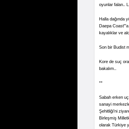
oyunlar falan.. 
Halla dağında y
Daepa Coast”’a y
kayalıklar ve aldı
Son bir Budist m
Kore de suç ora
bakalım..
**
Sabah erken uça
sanayi merkezle
Şehitliği’ni ziy
Birleşmiş Millet
olarak Türkiye 