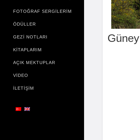
FOTOĞRAF SERGILERIM
ÖDÜLLER
Güney
GEZI NOTLARI
KITAPLARIM
AÇIK MEKTUPLAR
VIDEO
İLETIŞIM
GÜN