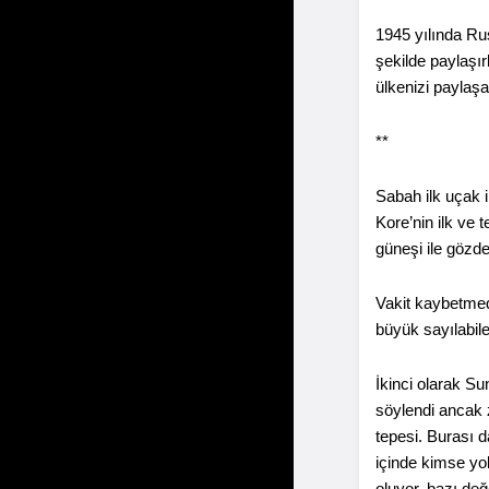
1945 yılında Ru
şekilde paylaşır
ülkenizi paylaşab
**
Sabah ilk uçak 
Kore’nin ilk ve 
güneşi ile gözde 
Vakit kaybetmede
büyük sayılabile
İkinci olarak S
söylendi ancak 
tepesi. Burası 
içinde kimse yok
oluyor, bazı de