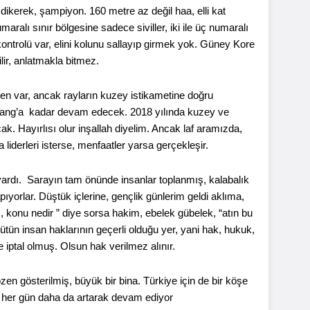
dikerek, şampiyon. 160 metre az değil haa, elli kat
maralı sınır bölgesine sadece siviller, iki ile üç numaralı
kontrolü var, elini kolunu sallayıp girmek yok. Güney Kore
lir, anlatmakla bitmez.
en var, ancak rayların kuzey istikametine doğru
yang’a kadar devam edecek. 2018 yılında kuzey ve
ak. Hayırlısı olur inşallah diyelim. Ancak laf aramızda,
iderleri isterse, menfaatler yarsa gerçekleşir.
rdı. Sarayın tam önünde insanlar toplanmış, kalabalık
ıyorlar. Düştük içlerine, gençlik günlerim geldi aklıma,
m, konu nedir ” diye sorsa hakim, ebelek gübelek, “atın bu
ütün insan haklarının geçerli olduğu yer, yani hak, hukuk,
ptal olmuş. Olsun hak verilmez alınır.
en gösterilmiş, büyük bir bina. Türkiye için de bir köşe
a her gün daha da artarak devam ediyor