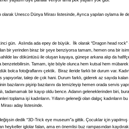
 olarak Unesco Dünya Mirası listesinde, Ayrıca yapılan oylama ile de 
kinci gün. Aslında ada epey de büyük. İlk olarak “Dragon head rock” 
an bir yerinden biraz bir şeye benziyorsa tamam, hemen ona bir isim
, sahilde lav döküntüsü ile oluşan kayaya, güneşe arkana alıp da hafi
a benzetebilirsin. Tamam, işte böyle olunca hem kutsal hem mübarek
ördük bolca fotoğraflarını çektik. Biraz ileride farklı bir durum var. K
s yapıyorlar, talep de çok hani. Durum farklı, giderek az sayıda kalan 
nin bazılarını pişirip bazılarını da temizleyip hemen orada servis yap
, tadamamak bir kayıp oldu bence. Adanın geleneklerinden biri, buran
leri toplama işi kadınların. Yılların geleneği olan dalgıç kadınların b
irası aday listesinde.
eğişsin dedik “3D-Trick eye museum”a gittik. Çocuklar için yapılmı
n heykeller iglolar falan, ama en önemlisi buz rampasından kaydıra