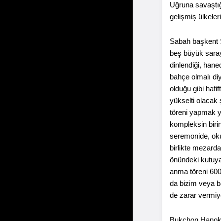
Uğruna savaştığ
gelişmiş ülkeler
Sabah başkent 
beş büyük sarayda
dinlendiği, hane
bahçe olmalı di
olduğu gibi hafi
yükselti olacak 
töreni yapmak ye
kompleksin biri
seremonide, okun
birlikte mezard
önündeki kutuya 
anma töreni 600 
da bizim veya b
de zarar vermiy
Bukchon Hanok ta