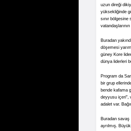
uzun direği diki
yüksekliğinde gö
sınır bölgesine 
vatandaşlarının 
Buradan yakında
döşemesi yarım 
güney Kore lider
dünya liderleri 
Program da Samc
bir grup ellerin
bende kafama gör
deyyusu içeri”, 
adalet var. Bağ
Buradan savaş mü
ayrılmış. Büyük