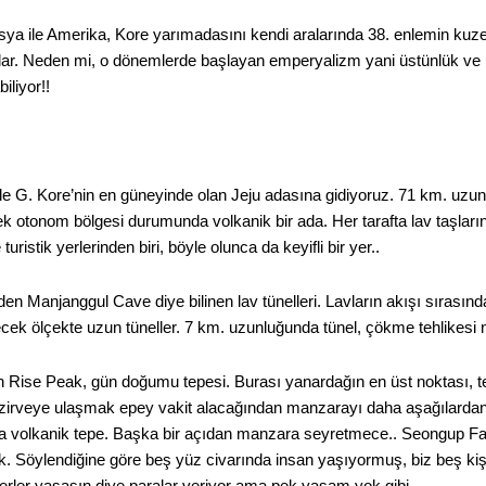
sya ile Amerika, Kore yarımadasını kendi aralarında 38. enlemin kuze
lar. Neden mi, o dönemlerde başlayan emperyalizm yani üstünlük ve hak
iliyor!!
ile G. Kore’nin en güneyinde olan Jeju adasına gidiyoruz. 71 km. uzu
tek otonom bölgesi durumunda volkanik bir ada. Her tarafta lav taşların
turistik yerlerinden biri, böyle olunca da keyifli bir yer..
n Manjanggul Cave diye bilinen lav tünelleri. Lavların akışı sırasın
cek ölçekte uzun tüneller. 7 km. uzunluğunda tünel, çökme tehlikesi ne
un Rise Peak, gün doğumu tepesi. Burası yanardağın en üst noktası
zirveye ulaşmak epey vakit alacağından manzarayı daha aşağılardan 
da volkanik tepe. Başka bir açıdan manzara seyretmece.. Seongup Falk
. Söylendiğine göre beş yüz civarında insan yaşıyormuş, biz beş kişi
ğerler yaşasın diye paralar veriyor ama pek yaşam yok gibi.