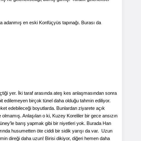
na adanmış en eski Konfüçyüs tapınağı. Burası da
çtiği yer. İki taraf arasında ateş kes anlaşmasından sonra
t edilemeyen birçok tünel daha olduğu tahmin ediliyor.
areket edebileceği boyutlarda. Bunlardan ziyarete açık
ile olmamış. Anlaşılan o ki, Kuzey Koreliler bir gece ansızın
üney’le barış yapmak gibi bir niyetleri yok. Burada Han
alarında husumetten öte ciddi bir sidik yarışı da var. Uzun
Kimin direği daha uzun! Birisi dikiyor, diğeri hemen daha