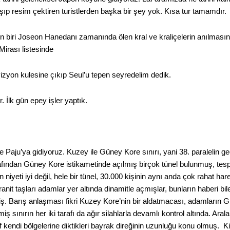
laşıp resim çektiren turistlerden başka bir şey yok. Kısa tur tamamdır.
n biri Joseon Hanedanı zamanında ölen kral ve kraliçelerin anılması
rası listesinde
vizyon kulesine çıkıp Seul’u tepen seyredelim dedik.
 İlk gün epey işler yaptık.
 Paju’ya gidiyoruz. Kuzey ile Güney Kore sınırı, yani 38. paralelin ge
fından Güney Kore istikametinde açılmış birçok tünel bulunmuş, tespi
ın niyeti iyi değil, hele bir tünel, 30.000 kişinin aynı anda çok rahat h
granit taşları adamlar yer altında dinamitle açmışlar, bunların haberi b
ş. Barış anlaşması fikri Kuzey Kore’nin bir aldatmacası, adamların G
nmiş sınırın her iki tarafı da ağır silahlarla devamlı kontrol altında. Ar
araf kendi bölgelerine diktikleri bayrak direğinin uzunluğu konu olmuş. 