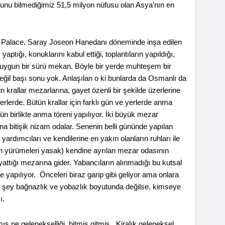
ğunu bilmediğimiz 51,5 milyon nüfusu olan Asya’nın en
 Palace, Saray Joseon Hanedanı döneminde inşa edilen
ptığı, konuklarını kabul ettiği, toplantıların yapıldığı,
ca uygun bir sürü mekan. Böyle bir yerde muhteşem bir
ğil başı sonu yok. Anlaşılan o ki bunlarda da Osmanlı da
ün krallar mezarlarına, gayet özenli bir şekilde üzerlerine
erlerde. Bütün krallar için farklı gün ve yerlerde anma
ün birlikte anma töreni yapılıyor. İki büyük mezar
a bitişik nizam odalar. Senenin belli gününde yapılan
yardımcıları ve kendilerine en yakın olanların ruhları ile
rın yürümeleri yasak) kendine ayrılan mezar odasının
attığı mezarına gider. Yabancıların alınmadığı bu kutsal
e yapılıyor. Önceleri biraz garip gibi geliyor ama onlara
ın şey bağnazlık ve yobazlık boyutunda değilse, kimseye
ı.
ş ne gelenekselliği, bitmiş gitmiş. Kiralık geleneksel