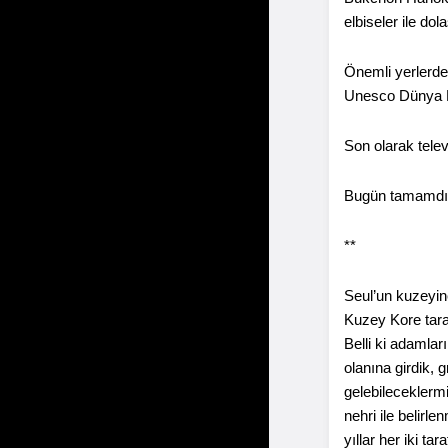
elbiseler ile do
Önemli yerlerde
Unesco Dünya Mi
Son olarak tele
Bugün tamamdır.
**
Seul’un kuzeyine
Kuzey Kore tara
Belli ki adamlar
olanına girdik, 
gelebileceklermi
nehri ile belirle
yıllar her iki t