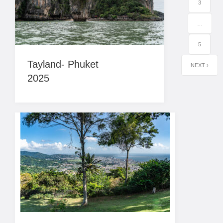
3
…
5
Tayland- Phuket
NEXT ›
2025