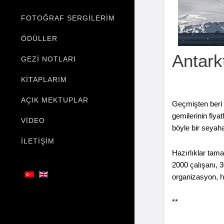
FOTOĞRAF SERGILERIM
ÖDÜLLER
Antark
GEZI NOTLARI
KITAPLARIM
AÇIK MEKTUPLAR
Geçmişten beri i
gemilerinin fiya
VIDEO
böyle bir seyahat
İLETIŞIM
Hazırlıklar tama
2000 çalışanı, 
organizasyon, he
**