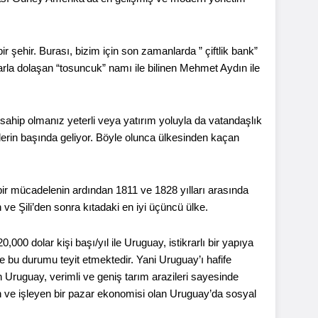
 şehir. Burası, bizim için son zamanlarda ” çiftlik bank”
larla dolaşan “tosuncuk” namı ile bilinen Mehmet Aydın ile
sahip olmanız yeterli veya yatırım yoluyla da vatandaşlık
lerin başında geliyor. Böyle olunca ülkesinden kaçan
bir mücadelenin ardından 1811 ve 1828 yılları arasında
ve Şili’den sonra kıtadaki en iyi üçüncü ülke.
00 dolar kişi başı/yıl ile Uruguay, istikrarlı bir yapıya
e bu durumu teyit etmektedir. Yani Uruguay’ı hafife
 Uruguay, verimli ve geniş tarım arazileri sayesinde
len ve işleyen bir pazar ekonomisi olan Uruguay’da sosyal