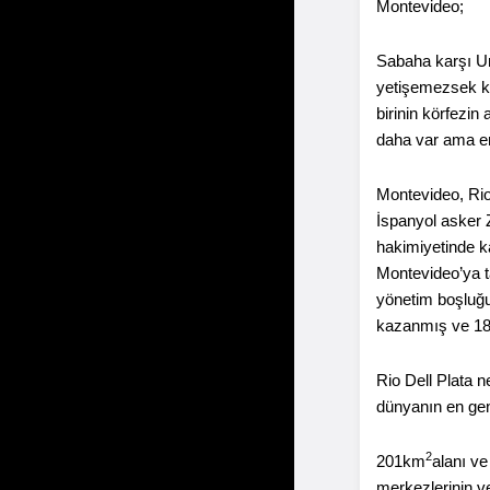
Montevideo;
Sabaha karşı U
yetişemezsek ka
birinin körfezin
daha var ama en
Montevideo, Rio
İspanyol asker 
hakimiyetinde k
Montevideo’ya t
yönetim boşluğu
kazanmış ve 182
Rio Dell Plata 
dünyanın en geni
2
201km
alanı ve
merkezlerinin v