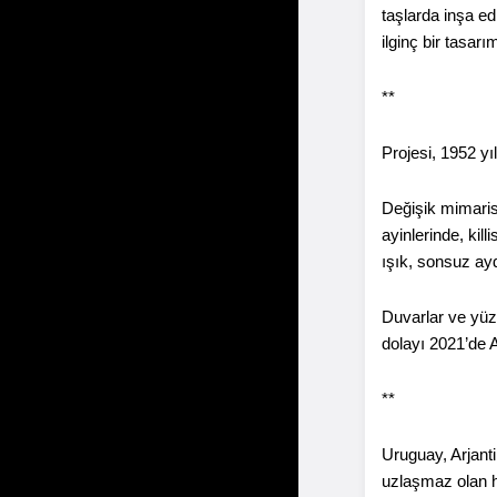
taşlarda inşa e
ilginç bir tasar
**
Projesi, 1952 yı
Değişik mimarisi
ayinlerinde, kil
ışık, sonsuz aydı
Duvarlar ve yüze
dolayı 2021’de A
**
Uruguay, Arjanti
uzlaşmaz olan h