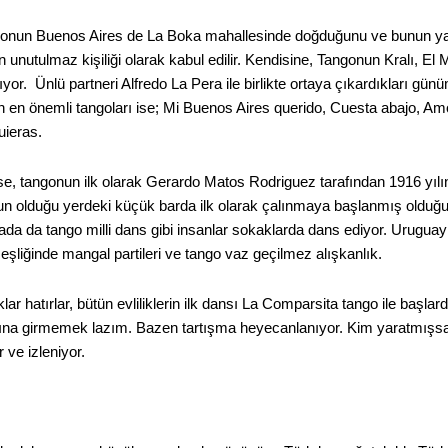
gonun Buenos Aires de La Boka mahallesinde doğduğunu ve bunun yara
en unutulmaz kişiliği olarak kabul edilir. Kendisine, Tangonun Kralı, El
ılıyor. Ünlü partneri Alfredo La Pera ile birlikte ortaya çıkardıkları g
nen en önemli tangoları ise; Mi Buenos Aires querido, Cuesta abajo, 
uieras.
ise, tangonun ilk olarak Gerardo Matos Rodriguez tarafından 1916 yı
un olduğu yerdeki küçük barda ilk olarak çalınmaya başlanmış olduğ
rada da tango milli dans gibi insanlar sokaklarda dans ediyor. Urugu
şliğinde mangal partileri ve tango vaz geçilmez alışkanlık.
lar hatırlar, bütün evliliklerin ilk dansı La Comparsita tango ile başla
rına girmemek lazım. Bazen tartışma heyecanlanıyor. Kim yaratmışsa
r ve izleniyor.