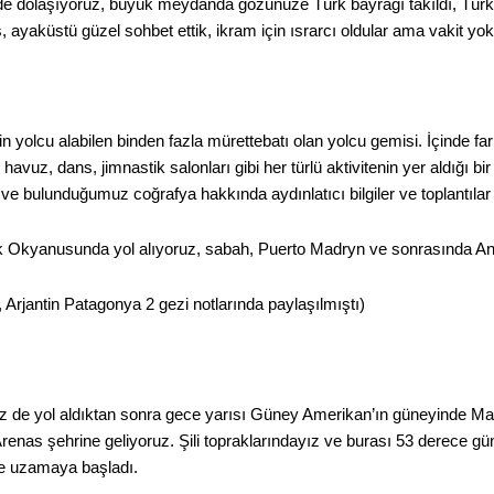
e dolaşıyoruz, büyük meydanda gözünüze Türk bayrağı takıldı, Türkiye
, ayaküstü güzel sohbet ettik, ikram için ısrarcı oldular ama vakit y
in yolcu alabilen binden fazla mürettebatı olan yolcu gemisi. İçinde far
avuz, dans, jimnastik salonları gibi her türlü aktivitenin yer aldığı bir 
ve bulunduğumuz coğrafya hakkında aydınlatıcı bilgiler ve toplantılar o
k Okyanusunda yol alıyoruz, sabah, Puerto Madryn ve sonrasında Anta
Arjantin Patagonya 2 gezi notlarında paylaşılmıştı)
iz de yol aldıktan sonra gece yarısı Güney Amerikan’ın güneyinde Ma
renas şehrine geliyoruz. Şili topraklarındayız ve burası 53 derece gü
lde uzamaya başladı.