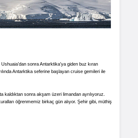
n Ushuaia’dan sonra Antarktika’ya giden buz kıran
lında Antarktika seferine başlayan cruise gemileri ile
afta kaldıktan sonra akşam üzeri limandan ayrılıyoruz.
ralları öğrenmemiz birkaç gün alıyor. Şehir gibi, müthiş