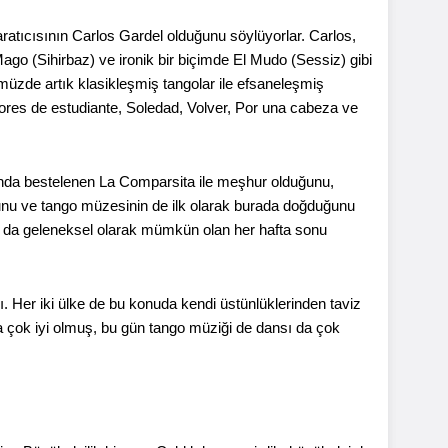
tıcısının Carlos Gardel olduğunu söylüyorlar. Carlos,
 Mago (Sihirbaz) ve ironik bir biçimde El Mudo (Sessiz) gibi
ünümüzde artık klasikleşmiş tangolar ile efsaneleşmiş
Amores de estudiante, Soledad, Volver, Por una cabeza ve
lında bestelenen La Comparsita ile meşhur olduğunu,
unu ve tango müzesinin de ilk olarak burada doğduğunu
ay da geleneksel olarak mümkün olan her hafta sonu
rdı. Her iki ülke de bu konuda kendi üstünlüklerinden taviz
 çok iyi olmuş, bu gün tango müziği de dansı da çok