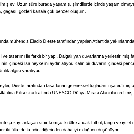
dilmiş ev. Uzun süre burada yaşamış, şimdilerde içinde yaşam olmayın
ım, gagası, gözleri kartala çok benzer oluşum.
lında mühendis Eladio Dieste tarafından yapılan Atlantida yakınlarında
 ve tasarımı ile farklı bir yapı. Dalgalı yan duvarlarına yerleştirilmiş 
lisinin içindeki İsa heykelini aydınlatıyor. Kalın bir duvarın içindeki
nlık algısı yaratıyor.
yler, Dieste tarafından tasarlanan geleneksel tuğladan inşa edilmiş ol
tlántida Kilisesi adı altında UNESCO Dünya Mirası Alanı ilan edilmiş.
n ile çok iyi anlaşan sınır komşu iki ülke ancak futbol, tango ve iyi et 
er iki ülke de kendini diğerinden daha iyi olduğunu düşünüyor.