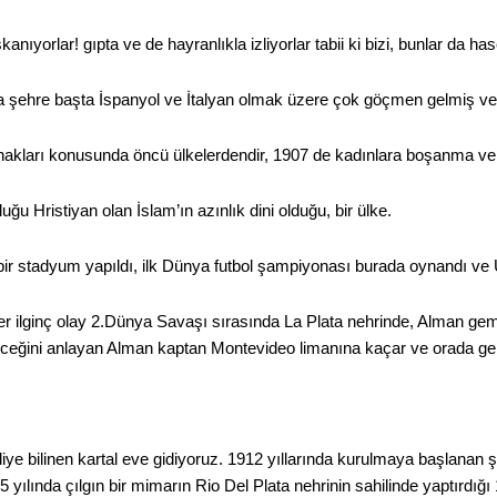
kanıyorlar! gıpta ve de hayranlıkla izliyorlar tabii ki bizi, bunlar da h
a şehre başta İspanyol ve İtalyan olmak üzere çok göçmen gelmiş ve
akları konusunda öncü ülkelerdendir, 1907 de kadınlara boşanma ve o
ğu Hristiyan olan İslam’ın azınlık dini olduğu, bir ülke.
ir stadyum yapıldı, ilk Dünya futbol şampiyonası burada oynandı v
er ilginç olay 2.Dünya Savaşı sırasında La Plata nehrinde, Alman gemi
ceğini anlayan Alman kaptan Montevideo limanına kaçar ve orada gemis
ye bilinen kartal eve gidiyoruz. 1912 yıllarında kurulmaya başlanan şi
5 yılında çılgın bir mimarın Rio Del Plata nehrinin sahilinde yaptırdı