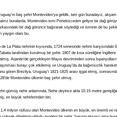
ruguay’ın baş şehri Montevideo’ya geldik, tam gün buradayız, akş
lırız buralarda. Montevideo ismi Portekizceden geliyor bir dağ görüy
 arkasındaki bir dağ görünce bağırarak söylediği ve isminin de bu şekil
 yaygın olanı bu.
 de La Plata nehrinin kıyısında, 1724 senesinde nehrin karşısındaki B
Zabata tarafından kurulmuş bir şehir. 1807 de kısa süreliğine İngilte
almış. Arjantin’de gerçekleşen Mayıs devriminden sonra İspanyolları
aşınması burayı çok etkilemiş ve Uruguay’da da bağımsızlık hareke
nu gören Brezilya, Uruguay’ı 1821-1825 arası işgal etmiş, sonrasın
8’de Montevideo ülkenin baş şehri olmuş.
nehri gümüş nehir anlamında. Nehir deyince akla 10-15 metre genişliğ
ş, en büyük nehirlerinden biri.
 1,4 milyon nüfusu olan Montevideo ülkenin en büyük, en önemli ve nüf
e yüksek öğretimin olduğu modern bir şehir. Şaşıracaksınız ama bu