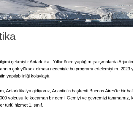
tika
lgimi çekmiştir Antarktika. Yıllar önce yaptığım çalışmalarda Arjanti
tlarının çok yüksek olması nedeniyle bu programı ertelemiştim. 2023 yı
in yapılabilirliği kolaylaştı.
m, Antarktika’ya gidiyoruz, Arjantin’in başkenti Buenos Aires’te bir h
3000 yolcusu ile kocaman bir gemi. Gemiyi ve çevremizi tanımamız, ku
r türlü hizmet 1. sınıf.