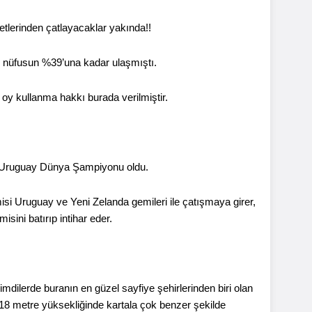
asetlerinden çatlayacaklar yakında!!
 nüfusun %39’una kadar ulaşmıştı.
y kullanma hakkı burada verilmiştir.
e Uruguay Dünya Şampiyonu oldu.
si Uruguay ve Yeni Zelanda gemileri ile çatışmaya girer,
ini batırıp intihar eder.
mdilerde buranın en güzel sayfiye şehirlerinden biri olan
ğı 18 metre yüksekliğinde kartala çok benzer şekilde