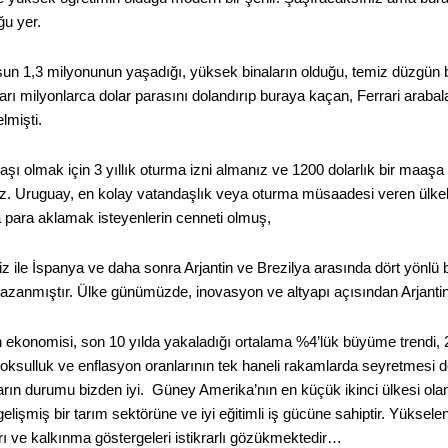
ğu yer.
un 1,3 milyonunun yaşadığı, yüksek binaların olduğu, temiz düzgün bir
nları milyonlarca dolar parasını dolandırıp buraya kaçan, Ferrari araba
lmişti.
ı olmak için 3 yıllık oturma izni almanız ve 1200 dolarlık bir maaşa 
iniz. Uruguay, en kolay vatandaşlık veya oturma müsaadesi veren ülke
a para aklamak isteyenlerin cenneti olmuş,
z ile İspanya ve daha sonra Arjantin ve Brezilya arasında dört yönlü 
azanmıştır. Ülke günümüzde, inovasyon ve altyapı açısından Arjantin 
ekonomisi, son 10 yılda yakaladığı ortalama %4’lük büyüme trendi, 20,0
 yoksulluk ve enflasyon oranlarının tek haneli rakamlarda seyretmesi d
rın durumu bizden iyi. Güney Amerika’nın en küçük ikinci ülkesi olan
elişmiş bir tarım sektörüne ve iyi eğitimli iş gücüne sahiptir. Yükse
ı ve kalkınma göstergeleri istikrarlı gözükmektedir…