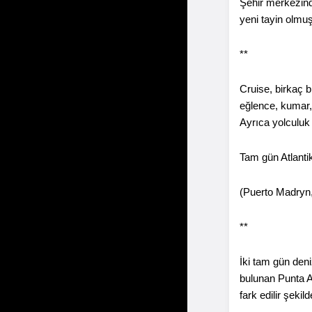
Şehir merkezind
yeni tayin olmuş
**
Cruise, birkaç b
eğlence, kumar, h
Ayrıca yolculuk 
Tam gün Atlanti
(Puerto Madryn, 
**
İki tam gün den
bulunan Punta A
fark edilir şeki