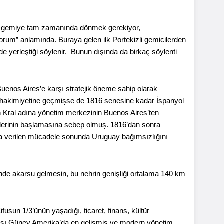
am gemiye tam zamanında dönmek gerekiyor,
orum” anlamında. Buraya gelen ilk Portekizli gemicilerden
de yerleştiği söylenir. Bunun dışında da birkaç söylenti
uenos Aires’e karşı stratejik öneme sahip olarak
re hakimiyetine geçmişse de 1816 senesine kadar İspanyol
n Kral adına yönetim merkezinin Buenos Aires’ten
tlerinin başlamasına sebep olmuş. 1816’dan sonra
da verilen mücadele sonunda Uruguay bağımsızlığını
inde akarsu gelmesin, bu nehrin genişliği ortalama 140 km
usun 1/3’ünün yaşadığı, ticaret, finans, kültür
rası Güney Amerika’da en gelişmiş ve modern yönetim