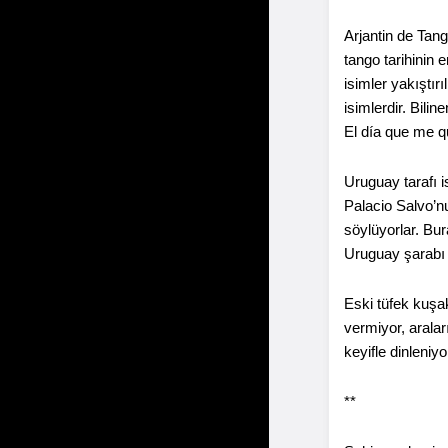
Arjantin de Tan
tango tarihinin 
isimler yakıştır
isimlerdir. Bili
El día que me q
Uruguay tarafı 
Palacio Salvo’n
söylüyorlar. Bu
Uruguay şarabı e
Eski tüfek kuşak
vermiyor, arala
keyifle dinleniyo
**