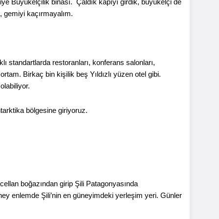
 Büyükelçilik binası. Çaldık kapıyı girdik, büyükelçi de
ok, gemiyi kaçırmayalım.
klı standartlarda restoranları, konferans salonları,
ortam. Birkaç bin kişilik beş Yıldızlı yüzen otel gibi.
labiliyor.
rktika bölgesine giriyoruz.
cellan boğazından girip Şili Patagonyasında
ney enlemde Şili’nin en güneyimdeki yerleşim yeri. Günler