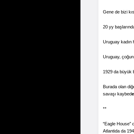
Gene de bizi kıs
20 yy başlarınd
Uruguay kadın h
Uruguay, çoğunlu
1929 da büyük b
Burada olan diğ
savaşı kaybed
e
**
“Eagle House” di
Atlantida da 194