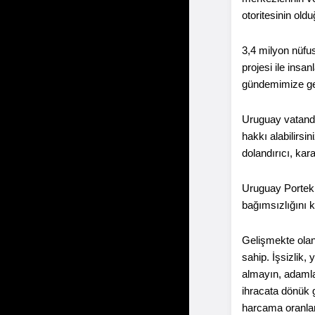
otoritesinin oldu
3,4 milyon nüfus
projesi ile insa
gündemimize ge
Uruguay vatandaş
hakkı alabilirs
dolandırıcı, kar
Uruguay Porteki
bağımsızlığını k
Gelişmekte olan 
sahip. İşsizlik,
almayın, adamla
ihracata dönük g
harcama oranlar